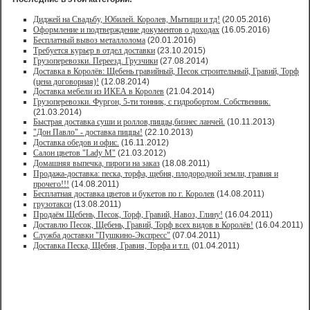
Диджей на Свадьбу, Юбилей. Королев, Мытищи и тд!
(20.05.2016)
Оформление и подтверждение документов о доходах
(16.05.2016)
Бесплатный вывоз металлолома
(20.01.2016)
Требуется курьер в отдел доставки
(23.10.2015)
Грузоперевозки. Переезд. Грузчики
(27.08.2014)
Доставка в Королёв: Щебень гравийный, Песок строительный, Гравий, Торф
(цена договорная)!
(12.08.2014)
Доставка мебели из ИКЕА в Королев
(21.04.2014)
Грузоперевозки. Фургон, 5-ти тонник, с гидробортом. Собственник.
(21.03.2014)
Быстрая доставка суши и роллов,пиццы,бизнес ланчей.
(10.11.2013)
"Дон Павло" - доставка пиццы!
(22.10.2013)
Доставка обедов и офис.
(16.11.2012)
Салон цветов "Lady M"
(21.03.2012)
Домашняя выпечка, пироги на заказ
(18.08.2011)
Продажа-доставка: песка, торфа, щебня, плодородной земли, гравия и
прочего!!!
(14.08.2011)
Бесплатная доставка цветов и букетов по г. Королев
(14.08.2011)
грузотакси
(13.08.2011)
Продаём Щебень, Песок, Торф, Гравий, Навоз, Глину!
(16.04.2011)
Доставлю Песок, Щебень, Гравий, Торф всех видов в Королёв!
(16.04.2011)
Служба доставки "Пушкино-Экспресс"
(07.04.2011)
Доставка Песка, Щебня, Гравия, Торфа и т.п.
(01.04.2011)