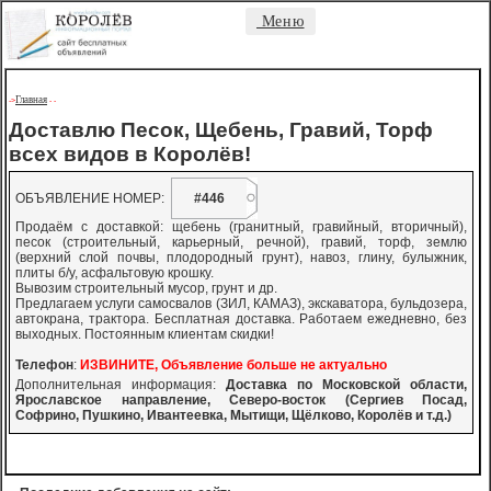
Меню
Главная
->
-
-
Доставлю Песок, Щебень, Гравий, Торф
всех видов в Королёв!
ОБЪЯВЛЕНИЕ НОМЕР:
#446
Продаём с доставкой: щебень (гранитный, гравийный, вторичный),
песок (строительный, карьерный, речной), гравий, торф, землю
(верхний слой почвы, плодородный грунт), навоз, глину, булыжник,
плиты б/у, асфальтовую крошку.
Вывозим строительный мусор, грунт и др.
Предлагаем услуги самосвалов (ЗИЛ, КАМАЗ), экскаватора, бульдозера,
автокрана, трактора. Бесплатная доставка. Работаем ежедневно, без
выходных. Постоянным клиентам скидки!
Телефон
:
ИЗВИНИТЕ, Объявление больше не актуально
Дополнительная информация:
Доставка по Московской области,
Ярославское направление, Северо-восток (Сергиев Посад,
Софрино, Пушкино, Ивантеевка, Мытищи, Щёлково, Королёв и т.д.)