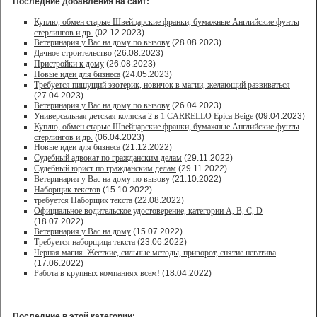
Последние добавления на сайт:
Куплю, обмен старые Швейцарские франки, бумажные Английские фунты
стерлингов и др.
(02.12.2023)
Ветеринария у Вас на дому по вызову
(28.08.2023)
Дачное строительство
(26.08.2023)
Пристройки к дому
(26.08.2023)
Новые идеи для бизнеса
(24.05.2023)
Требуется пишущий эзотерик, новичок в магии, желающий развиваться
(27.04.2023)
Ветеринария у Вас на дому по вызову
(26.04.2023)
Универсальная детская коляска 2 в 1 CARRELLO Epica Beige
(09.04.2023)
Куплю, обмен старые Швейцарские франки, бумажные Английские фунты
стерлингов и др.
(06.04.2023)
Новые идеи для бизнеса
(21.12.2022)
Судебный адвокат по гражданским делам
(29.11.2022)
Судебный юрист по гражданским делам
(29.11.2022)
Ветеринария у Вас на дому по вызову
(21.10.2022)
Наборщик текстов
(15.10.2022)
требуется Наборщик текста
(22.08.2022)
Официальное водительское удостоверение, категории A, B, C, D
(18.07.2022)
Ветеринария у Вас на дому
(15.07.2022)
Требуется наборщица текста
(23.06.2022)
Черная магия. Жесткие, сильные методы, приворот, снятие негатива
(17.06.2022)
Работа в крупных компаниях всем!
(18.04.2022)
Последние в этой категории: