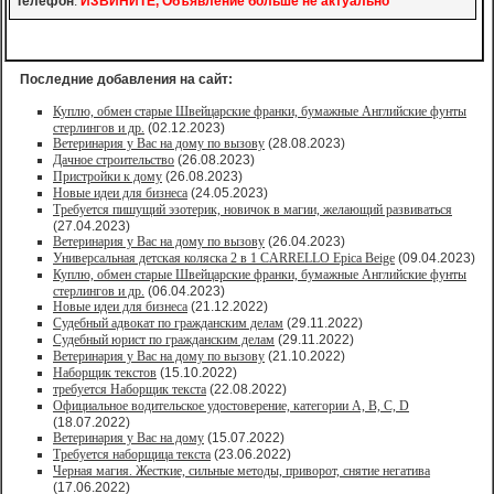
Телефон
:
ИЗВИНИТЕ, Объявление больше не актуально
Последние добавления на сайт:
Куплю, обмен старые Швейцарские франки, бумажные Английские фунты
стерлингов и др.
(02.12.2023)
Ветеринария у Вас на дому по вызову
(28.08.2023)
Дачное строительство
(26.08.2023)
Пристройки к дому
(26.08.2023)
Новые идеи для бизнеса
(24.05.2023)
Требуется пишущий эзотерик, новичок в магии, желающий развиваться
(27.04.2023)
Ветеринария у Вас на дому по вызову
(26.04.2023)
Универсальная детская коляска 2 в 1 CARRELLO Epica Beige
(09.04.2023)
Куплю, обмен старые Швейцарские франки, бумажные Английские фунты
стерлингов и др.
(06.04.2023)
Новые идеи для бизнеса
(21.12.2022)
Судебный адвокат по гражданским делам
(29.11.2022)
Судебный юрист по гражданским делам
(29.11.2022)
Ветеринария у Вас на дому по вызову
(21.10.2022)
Наборщик текстов
(15.10.2022)
требуется Наборщик текста
(22.08.2022)
Официальное водительское удостоверение, категории A, B, C, D
(18.07.2022)
Ветеринария у Вас на дому
(15.07.2022)
Требуется наборщица текста
(23.06.2022)
Черная магия. Жесткие, сильные методы, приворот, снятие негатива
(17.06.2022)