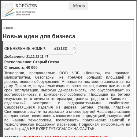
Меню
Главная
->
-
-
Новые идеи для бизнеса
ОБЪЯВЛЕНИЕ НОМЕР:
#12133
Добавлено
:
21.12.22 11:47
Расположение
:
Старый Оскол
Стоимость
:
40 000
Технологии, предлагаемые ООО ЧЭБ «Дениго», как правило,
малозатратны, безопасны, не требуют больших площадей и
дорогостоящего оборудования. Многими из них можно заниматься на
дому. При этом, получаемые изделия эксклюзивны, имеют длительный
срок эксплуатации, высокую декоративность, что обусловливает их
востребованность и конкурентоспособность. Продукция из бетона
визуально не отличимая от мрамора, гранита, родонита. Бишолит –
отделочный материал с оздоровительными свойствами.
Самосветящиеся изделия из дерева, бетона, стекла, пластика.
Светящиеся рисунки на зеркалах и многое другое! Наша организация
предоставляет возможность ознакомиться с продукцией, выпускаемой
по нашим технологиям, возможность практических занятий и
технологическую поддержку партнеров. Подробная информация на
сайте http://ДА НЕ БУДЕТ ТУТ ССЫЛОК НА САЙТЫ/