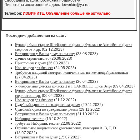
Свободный график, Возможна подработка.
Пишите на электронный адрес: toworkin@ya.ru
Телефон
:
ИЗВИНИТЕ, Объявление больше не актуально
Последние добавления на сайт:
Куплю, обмен старые Швейцарские франки, бумажные Английские фунты
стерлингов и др.
(02.12.2023)
Ветеринария у Вас на дому по вызову
(28.08.2023)
Дачное строительство
(26.08.2023)
Пристройки к дому
(26.08.2023)
Новые идеи для бизнеса
(24.05.2023)
Требуется пишущий эзотерик, новичок в магии, желающий развиваться
(27.04.2023)
Ветеринария у Вас на дому по вызову
(26.04.2023)
Универсальная детская коляска 2 в 1 CARRELLO Epica Beige
(09.04.2023)
Куплю, обмен старые Швейцарские франки, бумажные Английские фунты
стерлингов и др.
(06.04.2023)
Новые идеи для бизнеса
(21.12.2022)
Судебный адвокат по гражданским делам
(29.11.2022)
Судебный юрист по гражданским делам
(29.11.2022)
Ветеринария у Вас на дому по вызову
(21.10.2022)
Наборщик текстов
(15.10.2022)
требуется Наборщик текста
(22.08.2022)
Официальное водительское удостоверение, категории A, B, C, D
(18.07.2022)
Ветеринария у Вас на дому
(15.07.2022)