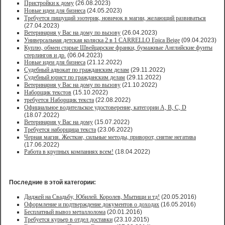
Пристройки к дому
(26.08.2023)
Новые идеи для бизнеса
(24.05.2023)
Требуется пишущий эзотерик, новичок в магии, желающий развиваться
(27.04.2023)
Ветеринария у Вас на дому по вызову
(26.04.2023)
Универсальная детская коляска 2 в 1 CARRELLO Epica Beige
(09.04.2023)
Куплю, обмен старые Швейцарские франки, бумажные Английские фунты
стерлингов и др.
(06.04.2023)
Новые идеи для бизнеса
(21.12.2022)
Судебный адвокат по гражданским делам
(29.11.2022)
Судебный юрист по гражданским делам
(29.11.2022)
Ветеринария у Вас на дому по вызову
(21.10.2022)
Наборщик текстов
(15.10.2022)
требуется Наборщик текста
(22.08.2022)
Официальное водительское удостоверение, категории A, B, C, D
(18.07.2022)
Ветеринария у Вас на дому
(15.07.2022)
Требуется наборщица текста
(23.06.2022)
Черная магия. Жесткие, сильные методы, приворот, снятие негатива
(17.06.2022)
Работа в крупных компаниях всем!
(18.04.2022)
Последние в этой категории:
Диджей на Свадьбу, Юбилей. Королев, Мытищи и тд!
(20.05.2016)
Оформление и подтверждение документов о доходах
(16.05.2016)
Бесплатный вывоз металлолома
(20.01.2016)
Требуется курьер в отдел доставки
(23.10.2015)