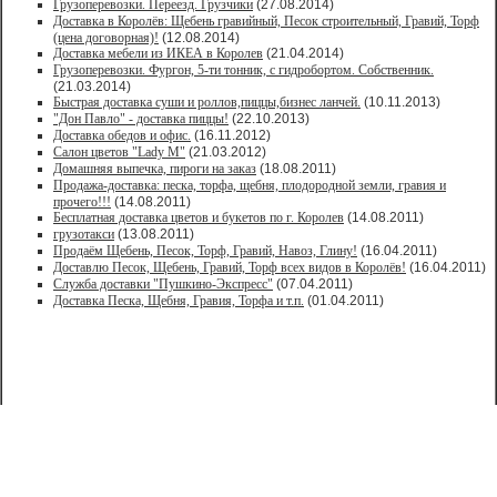
Грузоперевозки. Переезд. Грузчики
(27.08.2014)
Доставка в Королёв: Щебень гравийный, Песок строительный, Гравий, Торф
(цена договорная)!
(12.08.2014)
Доставка мебели из ИКЕА в Королев
(21.04.2014)
Грузоперевозки. Фургон, 5-ти тонник, с гидробортом. Собственник.
(21.03.2014)
Быстрая доставка суши и роллов,пиццы,бизнес ланчей.
(10.11.2013)
"Дон Павло" - доставка пиццы!
(22.10.2013)
Доставка обедов и офис.
(16.11.2012)
Салон цветов "Lady M"
(21.03.2012)
Домашняя выпечка, пироги на заказ
(18.08.2011)
Продажа-доставка: песка, торфа, щебня, плодородной земли, гравия и
прочего!!!
(14.08.2011)
Бесплатная доставка цветов и букетов по г. Королев
(14.08.2011)
грузотакси
(13.08.2011)
Продаём Щебень, Песок, Торф, Гравий, Навоз, Глину!
(16.04.2011)
Доставлю Песок, Щебень, Гравий, Торф всех видов в Королёв!
(16.04.2011)
Служба доставки "Пушкино-Экспресс"
(07.04.2011)
Доставка Песка, Щебня, Гравия, Торфа и т.п.
(01.04.2011)