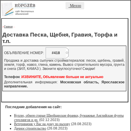
Меню
Главная
->
-
-
Доставка Песка, Щебня, Гравия, Торфа и
т.п.
ОБЪЯВЛЕНИЕ НОМЕР:
#418
Продажа и доставка сыпучих стройматериалов: песок, щебень, гравий,
земля, торф, навоз, глина, камень. Вывоз строительного мусора, грунта
и снега (ЗИЛ, КАМАЗ ). Звоните круглосуточно! Скидки!
Телефон
:
ИЗВИНИТЕ, Объявление больше не актуально
Дополнительная информация:
Московская область, Ярославское
направление.
Последние добавления на сайт:
Куплю, обмен старые Швейцарские франки, бумажные Английские фунты
стерлингов и др.
(02.12.2023)
Ветеринария у Вас на дому по вызову
(28.08.2023)
Дачное строительство
(26.08.2023)