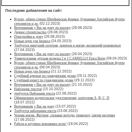
Последние добавления на сайт:
Куплю, обмен старые Швейцарские франки, бумажные Английские фунты
стерлингов и др.
(02.12.2023)
Ветеринария у Вас на дому по вызову
(28.08.2023)
Дачное строительство
(26.08.2023)
Пристройки к дому
(26.08.2023)
Новые идеи для бизнеса
(24.05.2023)
Требуется пишущий эзотерик, новичок в магии, желающий развиваться
(27.04.2023)
Ветеринария у Вас на дому по вызову
(26.04.2023)
Универсальная детская коляска 2 в 1 CARRELLO Epica Beige
(09.04.2023)
Куплю, обмен старые Швейцарские франки, бумажные Английские фунты
стерлингов и др.
(06.04.2023)
Новые идеи для бизнеса
(21.12.2022)
Судебный адвокат по гражданским делам
(29.11.2022)
Судебный юрист по гражданским делам
(29.11.2022)
Ветеринария у Вас на дому по вызову
(21.10.2022)
Наборщик текстов
(15.10.2022)
требуется Наборщик текста
(22.08.2022)
Официальное водительское удостоверение, категории A, B, C, D
(18.07.2022)
Ветеринария у Вас на дому
(15.07.2022)
Требуется наборщица текста
(23.06.2022)
Черная магия. Жесткие, сильные методы, приворот, снятие негатива
(17.06.2022)
Работа в крупных компаниях всем!
(18.04.2022)