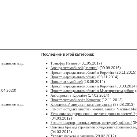
Последние в этой категории:
терлингов и др.
Трансфер Иваново
(31.05.2017)
Аренда автомобилей (не такси)
(09.09.2016)
Прокат и аренда автомобилей в Королёве
(26.11.2015)
Прокат и аренда автомобилей
(03.11.2014)
Прокат автомобилей
(18.09.2014)
Прокат и аренда автомобилей в Королёве
(30.03.2014)
.04.2023)
Прокат и аренда автомобилей в Мытищинском районе
(
Автопрокат в Королёве
(17.02.2014)
)
Прокат автомобилей в Королёве
(12.11.2013)
терлингов и др.
Королевский лимузин- заказ лимузинов
(27.08.2013)
Ремонт и отделка квартир, комнат, ванной. Частные Мас
Установка кондиционеров и вентиляционных систем! Б
(04.03.2012)
Ремонт квартир, частных домов, коттеджей, офисов!
(0
Опытная бригада строителей осуществит строительство, 
(04.03.2012)
Укладка паркета и ламината
(29.02.2012)