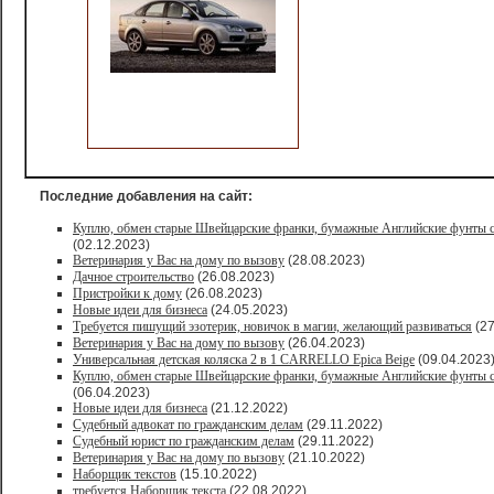
Последние добавления на сайт:
Куплю, обмен старые Швейцарские франки, бумажные Английские фунты с
(02.12.2023)
Ветеринария у Вас на дому по вызову
(28.08.2023)
Дачное строительство
(26.08.2023)
Пристройки к дому
(26.08.2023)
Новые идеи для бизнеса
(24.05.2023)
Требуется пишущий эзотерик, новичок в магии, желающий развиваться
(27
Ветеринария у Вас на дому по вызову
(26.04.2023)
Универсальная детская коляска 2 в 1 CARRELLO Epica Beige
(09.04.2023
Куплю, обмен старые Швейцарские франки, бумажные Английские фунты с
(06.04.2023)
Новые идеи для бизнеса
(21.12.2022)
Судебный адвокат по гражданским делам
(29.11.2022)
Судебный юрист по гражданским делам
(29.11.2022)
Ветеринария у Вас на дому по вызову
(21.10.2022)
Наборщик текстов
(15.10.2022)
требуется Наборщик текста
(22.08.2022)