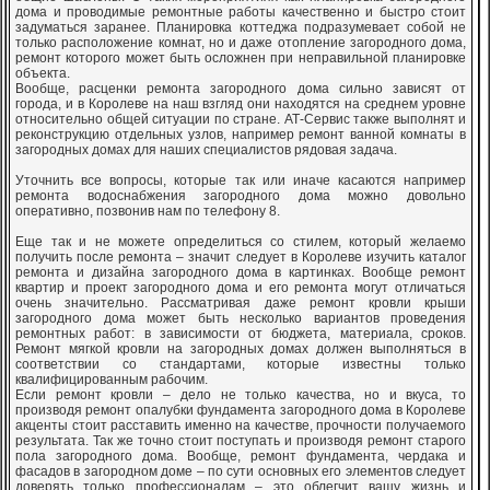
дома и проводимые ремонтные работы качественно и быстро стоит
задуматься заранее. Планировка коттеджа подразумевает собой не
только расположение комнат, но и даже отопление загородного дома,
ремонт которого может быть осложнен при неправильной планировке
объекта.
Вообще, расценки ремонта загородного дома сильно зависят от
города, и в Королеве на наш взгляд они находятся на среднем уровне
относительно общей ситуации по стране. АТ-Сервис также выполнят и
реконструкцию отдельных узлов, например ремонт ванной комнаты в
загородных домах для наших специалистов рядовая задача.
Уточнить все вопросы, которые так или иначе касаются например
ремонта водоснабжения загородного дома можно довольно
оперативно, позвонив нам по телефону 8.
Еще так и не можете определиться со стилем, который желаемо
получить после ремонта – значит следует в Королеве изучить каталог
ремонта и дизайна загородного дома в картинках. Вообще ремонт
квартир и проект загородного дома и его ремонта могут отличаться
очень значительно. Рассматривая даже ремонт кровли крыши
загородного дома может быть несколько вариантов проведения
ремонтных работ: в зависимости от бюджета, материала, сроков.
Ремонт мягкой кровли на загородных домах должен выполняться в
соответствии со стандартами, которые известны только
квалифицированным рабочим.
Если ремонт кровли – дело не только качества, но и вкуса, то
производя ремонт опалубки фундамента загородного дома в Королеве
акценты стоит расставить именно на качестве, прочности получаемого
результата. Так же точно стоит поступать и производя ремонт старого
пола загородного дома. Вообще, ремонт фундамента, чердака и
фасадов в загородном доме – по сути основных его элементов следует
доверять только профессионалам – это облегчит вашу жизнь и