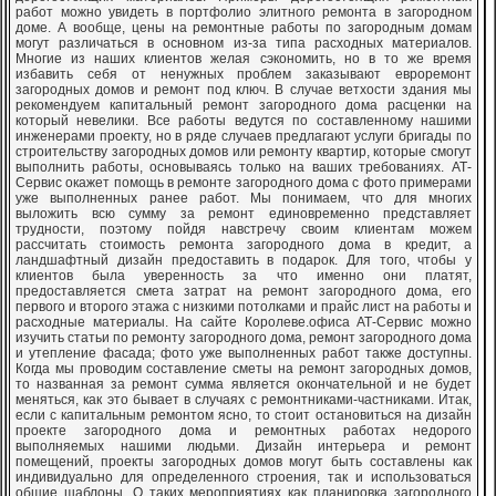
работ можно увидеть в портфолио элитного ремонта в загородном
доме. А вообще, цены на ремонтные работы по загородным домам
могут различаться в основном из-за типа расходных материалов.
Многие из наших клиентов желая сэкономить, но в то же время
избавить себя от ненужных проблем заказывают евроремонт
загородных домов и ремонт под ключ. В случае ветхости здания мы
рекомендуем капитальный ремонт загородного дома расценки на
который невелики. Все работы ведутся по составленному нашими
инженерами проекту, но в ряде случаев предлагают услуги бригады по
строительству загородных домов или ремонту квартир, которые смогут
выполнить работы, основываясь только на ваших требованиях. АТ-
Сервис окажет помощь в ремонте загородного дома с фото примерами
уже выполненных ранее работ. Мы понимаем, что для многих
выложить всю сумму за ремонт единовременно представляет
трудности, поэтому пойдя навстречу своим клиентам можем
рассчитать стоимость ремонта загородного дома в кредит, а
ландшафтный дизайн предоставить в подарок. Для того, чтобы у
клиентов была уверенность за что именно они платят,
предоставляется смета затрат на ремонт загородного дома, его
первого и второго этажа с низкими потолками и прайс лист на работы и
расходные материалы. На сайте Королеве.офиса АТ-Сервис можно
изучить статьи по ремонту загородного дома, ремонт загородного дома
и утепление фасада; фото уже выполненных работ также доступны.
Когда мы проводим составление сметы на ремонт загородных домов,
то названная за ремонт сумма является окончательной и не будет
меняться, как это бывает в случаях с ремонтниками-частниками. Итак,
если с капитальным ремонтом ясно, то стоит остановиться на дизайн
проекте загородного дома и ремонтных работах недорого
выполняемых нашими людьми. Дизайн интерьера и ремонт
помещений, проекты загородных домов могут быть составлены как
индивидуально для определенного строения, так и использоваться
общие шаблоны. О таких мероприятиях как планировка загородного