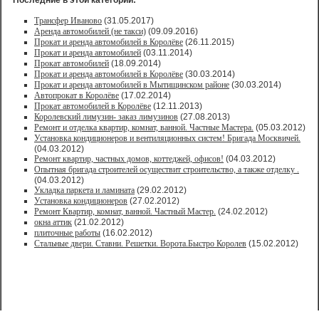
Последние в этой категории:
Трансфер Иваново
(31.05.2017)
Аренда автомобилей (не такси)
(09.09.2016)
Прокат и аренда автомобилей в Королёве
(26.11.2015)
Прокат и аренда автомобилей
(03.11.2014)
Прокат автомобилей
(18.09.2014)
Прокат и аренда автомобилей в Королёве
(30.03.2014)
Прокат и аренда автомобилей в Мытищинском районе
(30.03.2014)
Автопрокат в Королёве
(17.02.2014)
Прокат автомобилей в Королёве
(12.11.2013)
Королевский лимузин- заказ лимузинов
(27.08.2013)
Ремонт и отделка квартир, комнат, ванной. Частные Мастера.
(05.03.2012)
Установка кондиционеров и вентиляционных систем! Бригада Москвичей.
(04.03.2012)
Ремонт квартир, частных домов, коттеджей, офисов!
(04.03.2012)
Опытная бригада строителей осуществит строительство, а также отделку .
(04.03.2012)
Укладка паркета и ламината
(29.02.2012)
Установка кондиционеров
(27.02.2012)
Ремонт Квартир, комнат, ванной. Частный Мастер.
(24.02.2012)
окна аттик
(21.02.2012)
плиточные работы
(16.02.2012)
Стальные двери. Ставни. Решетки. Ворота.Быстро Королев
(15.02.2012)