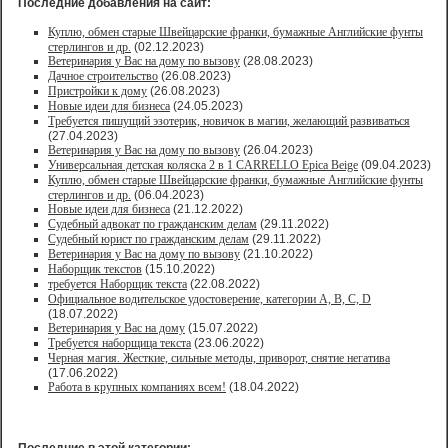
Последние добавления на сайт:
Куплю, обмен старые Швейцарские франки, бумажные Английские фунты
стерлингов и др.
(02.12.2023)
Ветеринария у Вас на дому по вызову
(28.08.2023)
Дачное строительство
(26.08.2023)
Пристройки к дому
(26.08.2023)
Новые идеи для бизнеса
(24.05.2023)
Требуется пишущий эзотерик, новичок в магии, желающий развиваться
(27.04.2023)
Ветеринария у Вас на дому по вызову
(26.04.2023)
Универсальная детская коляска 2 в 1 CARRELLO Epica Beige
(09.04.2023)
Куплю, обмен старые Швейцарские франки, бумажные Английские фунты
стерлингов и др.
(06.04.2023)
Новые идеи для бизнеса
(21.12.2022)
Судебный адвокат по гражданским делам
(29.11.2022)
Судебный юрист по гражданским делам
(29.11.2022)
Ветеринария у Вас на дому по вызову
(21.10.2022)
Наборщик текстов
(15.10.2022)
требуется Наборщик текста
(22.08.2022)
Официальное водительское удостоверение, категории A, B, C, D
(18.07.2022)
Ветеринария у Вас на дому
(15.07.2022)
Требуется наборщица текста
(23.06.2022)
Черная магия. Жесткие, сильные методы, приворот, снятие негатива
(17.06.2022)
Работа в крупных компаниях всем!
(18.04.2022)