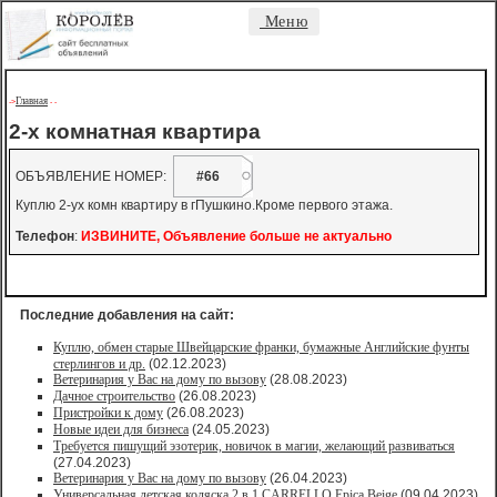
Меню
Главная
->
-
-
2-х комнатная квартира
ОБЪЯВЛЕНИЕ НОМЕР:
#66
Куплю 2-ух комн квартиру в гПушкино.Кроме первого этажа.
Телефон
:
ИЗВИНИТЕ, Объявление больше не актуально
Последние добавления на сайт:
Куплю, обмен старые Швейцарские франки, бумажные Английские фунты
стерлингов и др.
(02.12.2023)
Ветеринария у Вас на дому по вызову
(28.08.2023)
Дачное строительство
(26.08.2023)
Пристройки к дому
(26.08.2023)
Новые идеи для бизнеса
(24.05.2023)
Требуется пишущий эзотерик, новичок в магии, желающий развиваться
(27.04.2023)
Ветеринария у Вас на дому по вызову
(26.04.2023)
Универсальная детская коляска 2 в 1 CARRELLO Epica Beige
(09.04.2023)