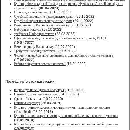
Куплю, обмен старые Швейцарские франки, бумажные Английские фунты
стерлингов и др.
(06.04.2023)
Новые идеи для бизнеса
(21.12.2022)
Судебный адвокат по гражданским делам
(29.11.2022)
Судебный юрист по гражданским делам
(29.11.2022)
Ветеринария у Вас на дому по вызову
(21.10.2022)
Наборщик текстов
(15.10.2022)
требуется Наборщик текста
(22.08.2022)
Официальное водительское удостоверение, категории A, B, C, D
(18.07.2022)
Ветеринария у Вас на дому
(15.07.2022)
Требуется наборщица текста
(23.06.2022)
Черная магия. Жесткие, сильные методы, приворот, снятие негатива
(17.06.2022)
Работа в крупных компаниях всем!
(18.04.2022)
Последние в этой категории:
индивидуальный дизайн квартиры
(11.02.2020)
Сниму 1 комнатную квартиру
(19.01.2020)
Сдаю 1-2х комн.кв
(16.01.2020)
Снимем квартиру
(28.03.2019)
Куплю 3-четырех комнатную квартиру мытищи пушкино королев
юбилейный.
(18.09.2018)
Куплю 2 х комнатную квартиру мытищи юбилейный королев пушкино
(18.09.2018)
Куплю 1-2 комнатную квартиру мытищи королев юбилейный пушкино
(18.09.2018)