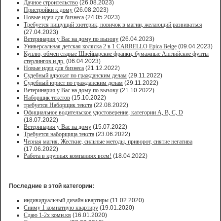
Дачное строительство
(26.08.2023)
Пристройки к дому
(26.08.2023)
Новые идеи для бизнеса
(24.05.2023)
Требуется пишущий эзотерик, новичок в магии, желающий развиваться
(27.04.2023)
Ветеринария у Вас на дому по вызову
(26.04.2023)
Универсальная детская коляска 2 в 1 CARRELLO Epica Beige
(09.04.2023)
Куплю, обмен старые Швейцарские франки, бумажные Английские фунты
стерлингов и др.
(06.04.2023)
Новые идеи для бизнеса
(21.12.2022)
Судебный адвокат по гражданским делам
(29.11.2022)
Судебный юрист по гражданским делам
(29.11.2022)
Ветеринария у Вас на дому по вызову
(21.10.2022)
Наборщик текстов
(15.10.2022)
требуется Наборщик текста
(22.08.2022)
Официальное водительское удостоверение, категории A, B, C, D
(18.07.2022)
Ветеринария у Вас на дому
(15.07.2022)
Требуется наборщица текста
(23.06.2022)
Черная магия. Жесткие, сильные методы, приворот, снятие негатива
(17.06.2022)
Работа в крупных компаниях всем!
(18.04.2022)
Последние в этой категории:
индивидуальный дизайн квартиры
(11.02.2020)
Сниму 1 комнатную квартиру
(19.01.2020)
Сдаю 1-2х комн.кв
(16.01.2020)