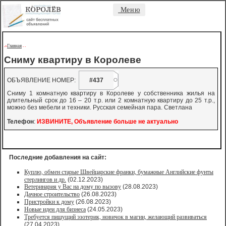
Меню
Главная
->
-
-
Сниму квартиру в Королеве
ОБЪЯВЛЕНИЕ НОМЕР:
#437
Сниму 1 комнатную квартиру в Королеве у собственника жилья на
длительный срок до 16 – 20 т.р. или 2 комнатную квартиру до 25 т.р.,
можно без мебели и техники. Русская семейная пара. Светлана
Телефон
:
ИЗВИНИТЕ, Объявление больше не актуально
Последние добавления на сайт:
Куплю, обмен старые Швейцарские франки, бумажные Английские фунты
стерлингов и др.
(02.12.2023)
Ветеринария у Вас на дому по вызову
(28.08.2023)
Дачное строительство
(26.08.2023)
Пристройки к дому
(26.08.2023)
Новые идеи для бизнеса
(24.05.2023)
Требуется пишущий эзотерик, новичок в магии, желающий развиваться
(27.04.2023)