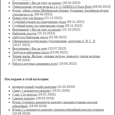
Ветеринария у Вас на дому по вызову
(26.04.2023)
Универсальная детская коляска 2 в 1 CARRELLO Epica Beige
(09.04.2023)
Куплю, обмен старые Швейцарские франки, бумажные Английские фунты
стерлингов и др.
(06.04.2023)
Новые идеи для бизнеса
(21.12.2022)
Судебный адвокат по гражданским делам
(29.11.2022)
Судебный юрист по гражданским делам
(29.11.2022)
Ветеринария у Вас на дому по вызову
(21.10.2022)
Наборщик текстов
(15.10.2022)
требуется Наборщик текста
(22.08.2022)
Официальное водительское удостоверение, категории A, B, C, D
(18.07.2022)
Ветеринария у Вас на дому
(15.07.2022)
Требуется наборщица текста
(23.06.2022)
Черная магия. Жесткие, сильные методы, приворот, снятие негатива
(17.06.2022)
Работа в крупных компаниях всем!
(18.04.2022)
Последние в этой категории:
индивидуальный дизайн квартиры
(11.02.2020)
Сниму 1 комнатную квартиру
(19.01.2020)
Сдаю 1-2х комн.кв
(16.01.2020)
Снимем квартиру
(28.03.2019)
Куплю 3-четырех комнатную квартиру мытищи пушкино королев
юбилейный.
(18.09.2018)
Куплю 2 х комнатную квартиру мытищи юбилейный королев пушкино
(18.09.2018)