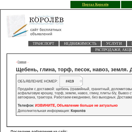
Портал Королёв
ТРАНСПОРТ
НЕДВИЖИМОСТЬ
УСЛУГИ
РАСПРОДАЖИ, АКЦ
Главная
->
-
-
Щебень, глина, торф, песок, навоз, земля.
ОБЪЯВЛЕНИЕ НОМЕР:
#419
Продаём с доставкой: щебень (гравийный, гранитный, доломитовый
асфальтовую крошку, торф, землю, навоз, глину, плиты б/у, Вывоз с
автокрана, трактора. Работаем ежедневно, без выходных. Доставк
Телефон
:
ИЗВИНИТЕ, Объявление больше не актуально
Дополнительная информация:
Королёв
Последние добавления на сайт: