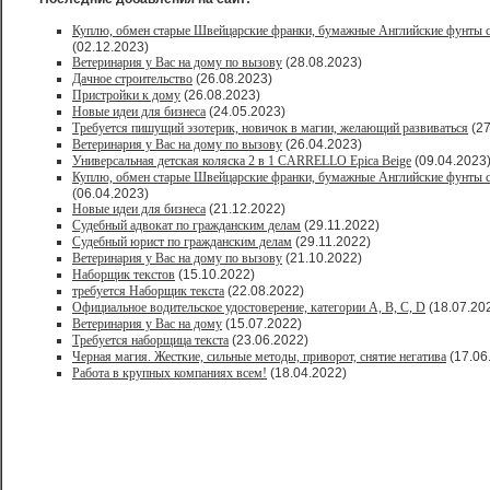
Куплю, обмен старые Швейцарские франки, бумажные Английские фунты с
(02.12.2023)
Ветеринария у Вас на дому по вызову
(28.08.2023)
Дачное строительство
(26.08.2023)
Пристройки к дому
(26.08.2023)
Новые идеи для бизнеса
(24.05.2023)
Требуется пишущий эзотерик, новичок в магии, желающий развиваться
(27
Ветеринария у Вас на дому по вызову
(26.04.2023)
Универсальная детская коляска 2 в 1 CARRELLO Epica Beige
(09.04.2023
Куплю, обмен старые Швейцарские франки, бумажные Английские фунты с
(06.04.2023)
Новые идеи для бизнеса
(21.12.2022)
Судебный адвокат по гражданским делам
(29.11.2022)
Судебный юрист по гражданским делам
(29.11.2022)
Ветеринария у Вас на дому по вызову
(21.10.2022)
Наборщик текстов
(15.10.2022)
требуется Наборщик текста
(22.08.2022)
Официальное водительское удостоверение, категории A, B, C, D
(18.07.20
Ветеринария у Вас на дому
(15.07.2022)
Требуется наборщица текста
(23.06.2022)
Черная магия. Жесткие, сильные методы, приворот, снятие негатива
(17.06
Работа в крупных компаниях всем!
(18.04.2022)