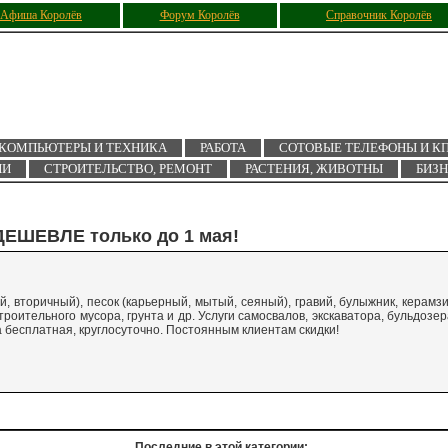
Афиша Королёв
Форум Королёв
Справочник Королёв
КОМПЬЮТЕРЫ И ТЕХНИКА
РАБОТА
СОТОВЫЕ ТЕЛЕФОНЫ И К
ИИ
СТРОИТЕЛЬСТВО, РЕМОНТ
РАСТЕНИЯ, ЖИВОТНЫ
БИЗ
 ДЕШЕВЛЕ только до 1 мая!
, вторичный), песок (карьерный, мытый, сеяный), гравий, булыжник, керамзи
троительного мусора, грунта и др. Услуги самосвалов, экскаватора, бульдозер
а бесплатная, круглосуточно. Постоянным клиентам скидки!
Последние в этой категории: