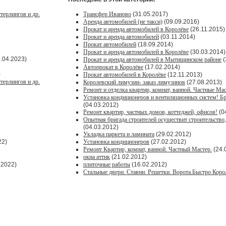
терлингов и др.
Трансфер Иваново
(31.05.2017)
Аренда автомобилей (не такси)
(09.09.2016)
Прокат и аренда автомобилей в Королёве
(26.11.2015)
Прокат и аренда автомобилей
(03.11.2014)
Прокат автомобилей
(18.09.2014)
Прокат и аренда автомобилей в Королёве
(30.03.2014)
.04.2023)
Прокат и аренда автомобилей в Мытищинском районе
(
Автопрокат в Королёве
(17.02.2014)
)
Прокат автомобилей в Королёве
(12.11.2013)
терлингов и др.
Королевский лимузин- заказ лимузинов
(27.08.2013)
Ремонт и отделка квартир, комнат, ванной. Частные Мас
Установка кондиционеров и вентиляционных систем! Б
(04.03.2012)
Ремонт квартир, частных домов, коттеджей, офисов!
(0
Опытная бригада строителей осуществит строительство, 
(04.03.2012)
Укладка паркета и ламината
(29.02.2012)
22)
Установка кондиционеров
(27.02.2012)
Ремонт Квартир, комнат, ванной. Частный Мастер.
(24.
окна аттик
(21.02.2012)
.2022)
плиточные работы
(16.02.2012)
Стальные двери. Ставни. Решетки. Ворота.Быстро Коро