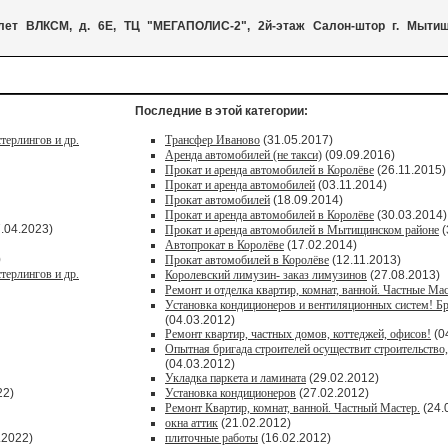
-лет ВЛКСМ, д. 6Е, ТЦ "МЕГАПОЛИС-2", 2й-этаж Салон-штор г. Мыти
Последние в этой категории:
терлингов и др.
Трансфер Иваново
(31.05.2017)
Аренда автомобилей (не такси)
(09.09.2016)
Прокат и аренда автомобилей в Королёве
(26.11.2015)
Прокат и аренда автомобилей
(03.11.2014)
Прокат автомобилей
(18.09.2014)
Прокат и аренда автомобилей в Королёве
(30.03.2014)
.04.2023)
Прокат и аренда автомобилей в Мытищинском районе
(
Автопрокат в Королёве
(17.02.2014)
)
Прокат автомобилей в Королёве
(12.11.2013)
терлингов и др.
Королевский лимузин- заказ лимузинов
(27.08.2013)
Ремонт и отделка квартир, комнат, ванной. Частные Мас
Установка кондиционеров и вентиляционных систем! Б
(04.03.2012)
Ремонт квартир, частных домов, коттеджей, офисов!
(0
Опытная бригада строителей осуществит строительство, 
(04.03.2012)
Укладка паркета и ламината
(29.02.2012)
22)
Установка кондиционеров
(27.02.2012)
Ремонт Квартир, комнат, ванной. Частный Мастер.
(24.
окна аттик
(21.02.2012)
.2022)
плиточные работы
(16.02.2012)