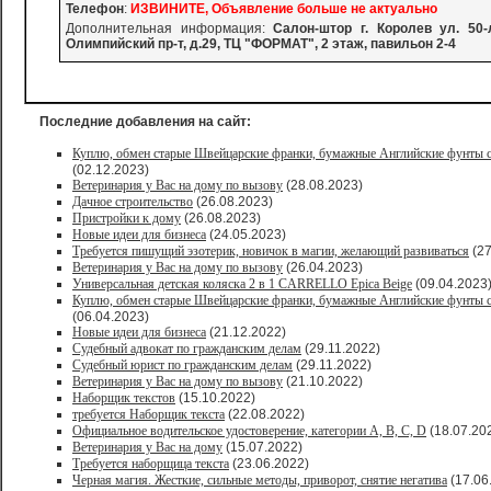
Телефон
:
ИЗВИНИТЕ, Объявление больше не актуально
Дополнительная информация:
Салон-штор г. Королев ул. 50
Олимпийский пр-т, д.29, ТЦ "ФОРМАТ", 2 этаж, павильон 2-4
Последние добавления на сайт:
Куплю, обмен старые Швейцарские франки, бумажные Английские фунты с
(02.12.2023)
Ветеринария у Вас на дому по вызову
(28.08.2023)
Дачное строительство
(26.08.2023)
Пристройки к дому
(26.08.2023)
Новые идеи для бизнеса
(24.05.2023)
Требуется пишущий эзотерик, новичок в магии, желающий развиваться
(27
Ветеринария у Вас на дому по вызову
(26.04.2023)
Универсальная детская коляска 2 в 1 CARRELLO Epica Beige
(09.04.2023
Куплю, обмен старые Швейцарские франки, бумажные Английские фунты с
(06.04.2023)
Новые идеи для бизнеса
(21.12.2022)
Судебный адвокат по гражданским делам
(29.11.2022)
Судебный юрист по гражданским делам
(29.11.2022)
Ветеринария у Вас на дому по вызову
(21.10.2022)
Наборщик текстов
(15.10.2022)
требуется Наборщик текста
(22.08.2022)
Официальное водительское удостоверение, категории A, B, C, D
(18.07.20
Ветеринария у Вас на дому
(15.07.2022)
Требуется наборщица текста
(23.06.2022)
Черная магия. Жесткие, сильные методы, приворот, снятие негатива
(17.06