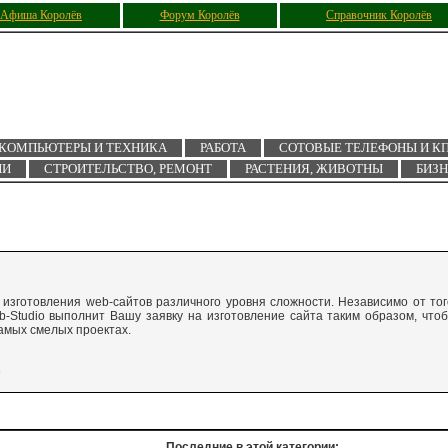
Афиша Королёв
Форум Королёв
Справочник Королёв
КОМПЬЮТЕРЫ И ТЕХНИКА
РАБОТА
СОТОВЫЕ ТЕЛЕФОНЫ И К
ИИ
СТРОИТЕЛЬСТВО, РЕМОНТ
РАСТЕНИЯ, ЖИВОТНЫ
БИЗ
и изготовления web-сайтов различного уровня сложности. Независимо от тог
-Studio выполнит Вашу заявку на изготовление сайта таким образом, что
амых смелых проектах.
Последние в этой категории: