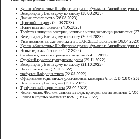
Куплю, обмен старые Швейцарские франки, бумажные Английские фунты с
Ветеринария у Вас на дому по вызову
(28.08.2023)
Дачное строительство
(26.08.2023)
Пристройки к дому
(26.08.2023)
Новые идеи для бизнеса
(24.05.2023)
Требуется пишущий эзотерик, новичок в магии, желающий развиваться
(27
Ветеринария у Вас на дому по вызову
(26.04.2023)
Универсальная детская коляска 2 в 1 CARRELLO Epica Beige
(09.04.2023
Куплю, обмен старые Швейцарские франки, бумажные Английские фунты с
Новые идеи для бизнеса
(21.12.2022)
Судебный адвокат по гражданским делам
(29.11.2022)
Судебный юрист по гражданским делам
(29.11.2022)
Ветеринария у Вас на дому по вызову
(21.10.2022)
Наборщик текстов
(15.10.2022)
требуется Наборщик текста
(22.08.2022)
Официальное водительское удостоверение, категории A, B, C, D
(18.07.20
Ветеринария у Вас на дому
(15.07.2022)
Требуется наборщица текста
(23.06.2022)
Черная магия. Жесткие, сильные методы, приворот, снятие негатива
(17.06
Работа в крупных компаниях всем!
(18.04.2022)