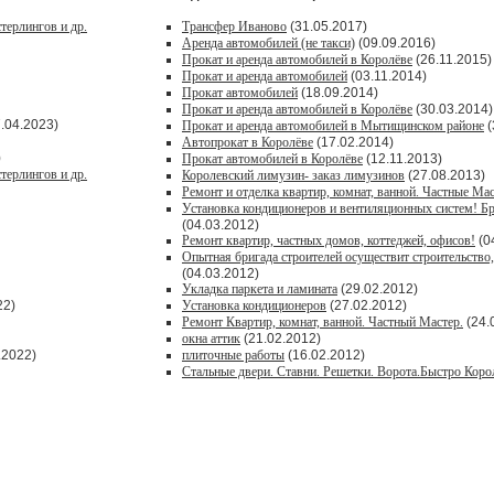
терлингов и др.
Трансфер Иваново
(31.05.2017)
Аренда автомобилей (не такси)
(09.09.2016)
Прокат и аренда автомобилей в Королёве
(26.11.2015)
Прокат и аренда автомобилей
(03.11.2014)
Прокат автомобилей
(18.09.2014)
Прокат и аренда автомобилей в Королёве
(30.03.2014)
.04.2023)
Прокат и аренда автомобилей в Мытищинском районе
(
Автопрокат в Королёве
(17.02.2014)
)
Прокат автомобилей в Королёве
(12.11.2013)
терлингов и др.
Королевский лимузин- заказ лимузинов
(27.08.2013)
Ремонт и отделка квартир, комнат, ванной. Частные Мас
Установка кондиционеров и вентиляционных систем! Б
(04.03.2012)
Ремонт квартир, частных домов, коттеджей, офисов!
(0
Опытная бригада строителей осуществит строительство, 
(04.03.2012)
Укладка паркета и ламината
(29.02.2012)
22)
Установка кондиционеров
(27.02.2012)
Ремонт Квартир, комнат, ванной. Частный Мастер.
(24.
окна аттик
(21.02.2012)
.2022)
плиточные работы
(16.02.2012)
Стальные двери. Ставни. Решетки. Ворота.Быстро Коро