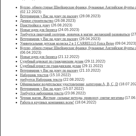
Куплю, обмен старые Швейцарские франки, бумажные Английские фунты с
(02.12.2023)
Ветеринария у Вас на дому по вызову
(28.08.2023)
Дачное строительство
(26.08.2023)
Пристройки к дому
(26.08.2023)
Новые идеи для бизнеса
(24.05.2023)
Требуется пишущий эзотерик, новичок в магии, желающий развиваться
(27
Ветеринария у Вас на дому по вызову
(26.04.2023)
Универсальная детская коляска 2 в 1 CARRELLO Epica Beige
(09.04.2023
Куплю, обмен старые Швейцарские франки, бумажные Английские фунты с
(06.04.2023)
Новые идеи для бизнеса
(21.12.2022)
Судебный адвокат по гражданским делам
(29.11.2022)
Судебный юрист по гражданским делам
(29.11.2022)
Ветеринария у Вас на дому по вызову
(21.10.2022)
Наборщик текстов
(15.10.2022)
требуется Наборщик текста
(22.08.2022)
Официальное водительское удостоверение, категории A, B, C, D
(18.07.20
Ветеринария у Вас на дому
(15.07.2022)
Требуется наборщица текста
(23.06.2022)
Черная магия. Жесткие, сильные методы, приворот, снятие негатива
(17.06
Работа в крупных компаниях всем!
(18.04.2022)