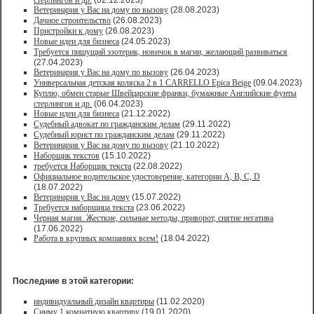
стерлингов и др.
(02.12.2023)
Ветеринария у Вас на дому по вызову
(28.08.2023)
Дачное строительство
(26.08.2023)
Пристройки к дому
(26.08.2023)
Новые идеи для бизнеса
(24.05.2023)
Требуется пишущий эзотерик, новичок в магии, желающий развиваться
(27.04.2023)
Ветеринария у Вас на дому по вызову
(26.04.2023)
Универсальная детская коляска 2 в 1 CARRELLO Epica Beige
(09.04.2023)
Куплю, обмен старые Швейцарские франки, бумажные Английские фунты
стерлингов и др.
(06.04.2023)
Новые идеи для бизнеса
(21.12.2022)
Судебный адвокат по гражданским делам
(29.11.2022)
Судебный юрист по гражданским делам
(29.11.2022)
Ветеринария у Вас на дому по вызову
(21.10.2022)
Наборщик текстов
(15.10.2022)
требуется Наборщик текста
(22.08.2022)
Официальное водительское удостоверение, категории A, B, C, D
(18.07.2022)
Ветеринария у Вас на дому
(15.07.2022)
Требуется наборщица текста
(23.06.2022)
Черная магия. Жесткие, сильные методы, приворот, снятие негатива
(17.06.2022)
Работа в крупных компаниях всем!
(18.04.2022)
Последние в этой категории:
индивидуальный дизайн квартиры
(11.02.2020)
Сниму 1 комнатную квартиру
(19.01.2020)