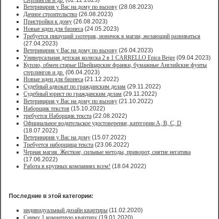
стерлингов и др.
(02.12.2023)
Ветеринария у Вас на дому по вызову
(28.08.2023)
Дачное строительство
(26.08.2023)
Пристройки к дому
(26.08.2023)
Новые идеи для бизнеса
(24.05.2023)
Требуется пишущий эзотерик, новичок в магии, желающий развиваться
(27.04.2023)
Ветеринария у Вас на дому по вызову
(26.04.2023)
Универсальная детская коляска 2 в 1 CARRELLO Epica Beige
(09.04.2023)
Куплю, обмен старые Швейцарские франки, бумажные Английские фунты
стерлингов и др.
(06.04.2023)
Новые идеи для бизнеса
(21.12.2022)
Судебный адвокат по гражданским делам
(29.11.2022)
Судебный юрист по гражданским делам
(29.11.2022)
Ветеринария у Вас на дому по вызову
(21.10.2022)
Наборщик текстов
(15.10.2022)
требуется Наборщик текста
(22.08.2022)
Официальное водительское удостоверение, категории A, B, C, D
(18.07.2022)
Ветеринария у Вас на дому
(15.07.2022)
Требуется наборщица текста
(23.06.2022)
Черная магия. Жесткие, сильные методы, приворот, снятие негатива
(17.06.2022)
Работа в крупных компаниях всем!
(18.04.2022)
Последние в этой категории:
индивидуальный дизайн квартиры
(11.02.2020)
Сниму 1 комнатную квартиру
(19.01.2020)