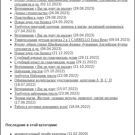
стерлингов и др.
(02.12.2023)
Ветеринария у Вас на дому по вызову
(28.08.2023)
Дачное строительство
(26.08.2023)
Пристройки к дому
(26.08.2023)
Новые идеи для бизнеса
(24.05.2023)
Требуется пишущий эзотерик, новичок в магии, желающий развиваться
(27.04.2023)
Ветеринария у Вас на дому по вызову
(26.04.2023)
Универсальная детская коляска 2 в 1 CARRELLO Epica Beige
(09.04.2023)
Куплю, обмен старые Швейцарские франки, бумажные Английские фунты
стерлингов и др.
(06.04.2023)
Новые идеи для бизнеса
(21.12.2022)
Судебный адвокат по гражданским делам
(29.11.2022)
Судебный юрист по гражданским делам
(29.11.2022)
Ветеринария у Вас на дому по вызову
(21.10.2022)
Наборщик текстов
(15.10.2022)
требуется Наборщик текста
(22.08.2022)
Официальное водительское удостоверение, категории A, B, C, D
(18.07.2022)
Ветеринария у Вас на дому
(15.07.2022)
Требуется наборщица текста
(23.06.2022)
Черная магия. Жесткие, сильные методы, приворот, снятие негатива
(17.06.2022)
Работа в крупных компаниях всем!
(18.04.2022)
Последние в этой категории:
индивидуальный дизайн квартиры
(11.02.2020)