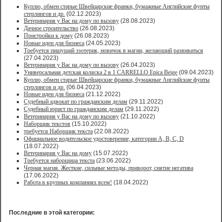
Куплю, обмен старые Швейцарские франки, бумажные Английские фунты
стерлингов и др.
(02.12.2023)
Ветеринария у Вас на дому по вызову
(28.08.2023)
Дачное строительство
(26.08.2023)
Пристройки к дому
(26.08.2023)
Новые идеи для бизнеса
(24.05.2023)
Требуется пишущий эзотерик, новичок в магии, желающий развиваться
(27.04.2023)
Ветеринария у Вас на дому по вызову
(26.04.2023)
Универсальная детская коляска 2 в 1 CARRELLO Epica Beige
(09.04.2023)
Куплю, обмен старые Швейцарские франки, бумажные Английские фунты
стерлингов и др.
(06.04.2023)
Новые идеи для бизнеса
(21.12.2022)
Судебный адвокат по гражданским делам
(29.11.2022)
Судебный юрист по гражданским делам
(29.11.2022)
Ветеринария у Вас на дому по вызову
(21.10.2022)
Наборщик текстов
(15.10.2022)
требуется Наборщик текста
(22.08.2022)
Официальное водительское удостоверение, категории A, B, C, D
(18.07.2022)
Ветеринария у Вас на дому
(15.07.2022)
Требуется наборщица текста
(23.06.2022)
Черная магия. Жесткие, сильные методы, приворот, снятие негатива
(17.06.2022)
Работа в крупных компаниях всем!
(18.04.2022)
Последние в этой категории: