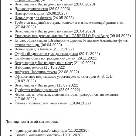
стерлингов и др.
(02.12.2023)
Ветеринария у Вас на дому по вызову
(28.08.2023)
Дачное строительство
(26.08.2023)
Пристройки к дому
(26.08.2023)
Новые идеи для бизнеса
(24.05.2023)
Требуется пишущий эзотерик, новичок в магии, желающий развиваться
(27.04.2023)
Ветеринария у Вас на дому по вызову
(26.04.2023)
Универсальная детская коляска 2 в 1 CARRELLO Epica Beige
(09.04.2023)
Куплю, обмен старые Швейцарские франки, бумажные Английские фунты
стерлингов и др.
(06.04.2023)
Новые идеи для бизнеса
(21.12.2022)
Судебный адвокат по гражданским делам
(29.11.2022)
Судебный юрист по гражданским делам
(29.11.2022)
Ветеринария у Вас на дому по вызову
(21.10.2022)
Наборщик текстов
(15.10.2022)
требуется Наборщик текста
(22.08.2022)
Официальное водительское удостоверение, категории A, B, C, D
(18.07.2022)
Ветеринария у Вас на дому
(15.07.2022)
Требуется наборщица текста
(23.06.2022)
Черная магия. Жесткие, сильные методы, приворот, снятие негатива
(17.06.2022)
Работа в крупных компаниях всем!
(18.04.2022)
Последние в этой категории:
индивидуальный дизайн квартиры
(11.02.2020)
Сниму 1 комнатную квартиру
(19.01.2020)