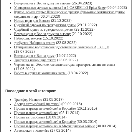
Ветеринария у Вас на дому по вызову
(26.04.2023)
Универсальная детская коляска 2 в 1 CARRELLO Epica Beige
(09.04.2023)
Куплю, обмен старые Швейцарские франки, бумажные Английские фунты
стерлингов и др.
(06.04.2023)
Новые идеи для бизнеса
(21.12.2022)
Судебный адвокат по гражданским делам
(29.11.2022)
Судебный юрист по гражданским делам
(29.11.2022)
Ветеринария у Вас на дому по вызову
(21.10.2022)
Наборщик текстов
(15.10.2022)
требуется Наборщик текста
(22.08.2022)
Официальное водительское удостоверение, категории A, B, C, D
(18.07.2022)
Ветеринария у Вас на дому
(15.07.2022)
Требуется наборщица текста
(23.06.2022)
Черная магия. Жесткие, сильные методы, приворот, снятие негатива
(17.06.2022)
Работа в крупных компаниях всем!
(18.04.2022)
Последние в этой категории:
Трансфер Иваново
(31.05.2017)
Аренда автомобилей (не такси)
(09.09.2016)
Прокат и аренда автомобилей в Королёве
(26.11.2015)
Прокат и аренда автомобилей
(03.11.2014)
Прокат автомобилей
(18.09.2014)
Прокат и аренда автомобилей в Королёве
(30.03.2014)
Прокат и аренда автомобилей в Мытищинском районе
(30.03.2014)
Автопрокат в Королёве
(17.02.2014)