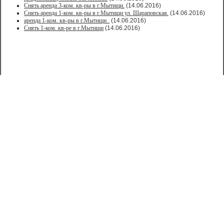
Снять аренда 3-ком. кв-ры в г.Мытищи.
(14.06.2016)
Снять аренда 1-ком. кв-ры в г.Мытищи ул. Шараповская.
(14.06.2016)
аренда 1-ком. кв-ры в г.Мытищи .
(14.06.2016)
Снять 1-ком. кв-рe в г.Мытищи
(14.06.2016)