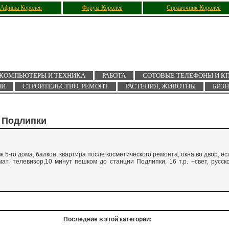
Афиша Королёв
Форум Королёв
Справочник Королёв
КОМПЬЮТЕРЫ И ТЕХНИКА
РАБОТА
СОТОВЫЕ ТЕЛЕФОНЫ И К
ИИ
СТРОИТЕЛЬСТВО, РЕМОНТ
РАСТЕНИЯ, ЖИВОТНЫ
БИЗ
. Подлипки
ж 5-го дома, балкон, квартира после косметического ремонта, окна во двор, ес
т, телевизор,10 минут пешком до станции Подлипки, 16 т.р. +свет, русск
Последние в этой категории: