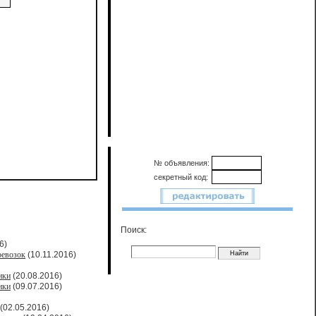
№ объявления:
секретный код:
Поиск:
6)
ревозок
(10.11.2016)
ики
(20.08.2016)
ики
(09.07.2016)
(02.05.2016)