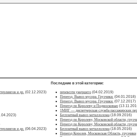
Последние в этой категории:
терлингов и др.
(02.12.2023)
перевезти умершего
(04.02.2019)
Переезд. Вывоз мусора. Грузчики.
(04.01.2018)
Переезд. Вывоз мусора. Грузчики.
(07.12.2017)
Переезд по Королеву и Подмосковью
(13.11.201
1МИГ — диспетчерская служба пассажирских пе
.04.2023)
Бесплатный вывоз металлолома
(18.09.2016)
Переезд по Королеву, Московской области, грузч
)
Переезд по Королеву, Московской области, грузч
терлингов и др.
(06.04.2023)
Бесплатный вывоз металлолома
(18.05.2016)
Переезд Королев, Московская Область, грузчики