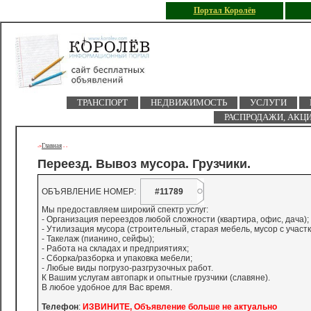
Портал Королёв
ТРАНСПОРТ
НЕДВИЖИМОСТЬ
УСЛУГИ
РАСПРОДАЖИ, АКЦ
Главная
->
-
-
Переезд. Вывоз мусора. Грузчики.
ОБЪЯВЛЕНИЕ НОМЕР:
#11789
Мы предоставляем широкий спектр услуг:
- Организация переездов любой сложности (квартира, офис, дача);
- Утилизация мусора (строительный, старая мебель, мусор с участк
- Такелаж (пианино, сейфы);
- Работа на складах и предприятиях;
- Сборка/разборка и упаковка мебели;
- Любые виды погрузо-разгрузочных работ.
К Вашим услугам автопарк и опытные грузчики (славяне).
В любое удобное для Вас время.
Телефон
:
ИЗВИНИТЕ, Объявление больше не актуально