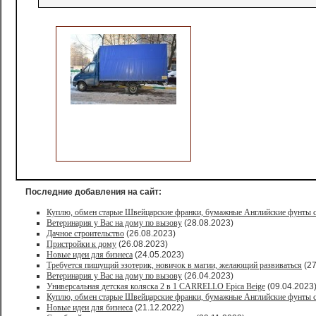
Последние добавления на сайт:
Куплю, обмен старые Швейцарские франки, бумажные Английские фунты с
Ветеринария у Вас на дому по вызову
(28.08.2023)
Дачное строительство
(26.08.2023)
Пристройки к дому
(26.08.2023)
Новые идеи для бизнеса
(24.05.2023)
Требуется пишущий эзотерик, новичок в магии, желающий развиваться
(27
Ветеринария у Вас на дому по вызову
(26.04.2023)
Универсальная детская коляска 2 в 1 CARRELLO Epica Beige
(09.04.2023
Куплю, обмен старые Швейцарские франки, бумажные Английские фунты с
Новые идеи для бизнеса
(21.12.2022)