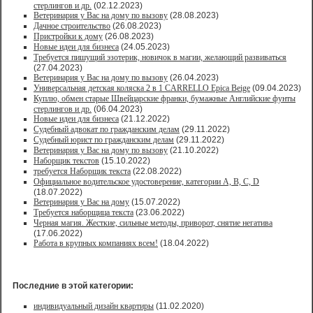
стерлингов и др.
(02.12.2023)
Ветеринария у Вас на дому по вызову
(28.08.2023)
Дачное строительство
(26.08.2023)
Пристройки к дому
(26.08.2023)
Новые идеи для бизнеса
(24.05.2023)
Требуется пишущий эзотерик, новичок в магии, желающий развиваться
(27.04.2023)
Ветеринария у Вас на дому по вызову
(26.04.2023)
Универсальная детская коляска 2 в 1 CARRELLO Epica Beige
(09.04.2023)
Куплю, обмен старые Швейцарские франки, бумажные Английские фунты
стерлингов и др.
(06.04.2023)
Новые идеи для бизнеса
(21.12.2022)
Судебный адвокат по гражданским делам
(29.11.2022)
Судебный юрист по гражданским делам
(29.11.2022)
Ветеринария у Вас на дому по вызову
(21.10.2022)
Наборщик текстов
(15.10.2022)
требуется Наборщик текста
(22.08.2022)
Официальное водительское удостоверение, категории A, B, C, D
(18.07.2022)
Ветеринария у Вас на дому
(15.07.2022)
Требуется наборщица текста
(23.06.2022)
Черная магия. Жесткие, сильные методы, приворот, снятие негатива
(17.06.2022)
Работа в крупных компаниях всем!
(18.04.2022)
Последние в этой категории:
индивидуальный дизайн квартиры
(11.02.2020)