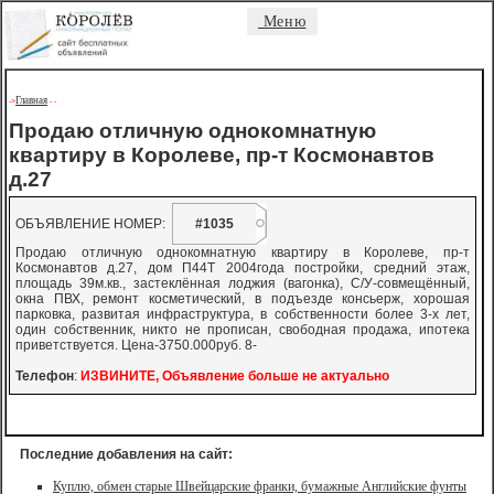
Меню
Главная
->
-
-
Продаю отличную однокомнатную
квартиру в Королеве, пр-т Космонавтов
д.27
ОБЪЯВЛЕНИЕ НОМЕР:
#1035
Продаю отличную однокомнатную квартиру в Королеве, пр-т
Космонавтов д.27, дом П44Т 2004года постройки, средний этаж,
площадь 39м.кв., застеклённая лоджия (вагонка), С/У-совмещённый,
окна ПВХ, ремонт косметический, в подъезде консьерж, хорошая
парковка, развитая инфраструктура, в собственности более 3-х лет,
один собственник, никто не прописан, свободная продажа, ипотека
приветствуется. Цена-3750.000руб. 8-
Телефон
:
ИЗВИНИТЕ, Объявление больше не актуально
Последние добавления на сайт:
Куплю, обмен старые Швейцарские франки, бумажные Английские фунты