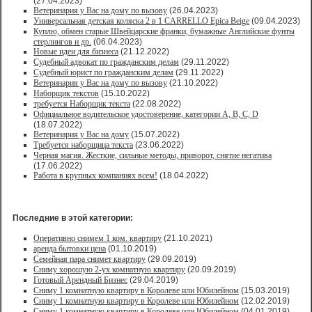
(27.04.2023)
Ветеринария у Вас на дому по вызову
(26.04.2023)
Универсальная детская коляска 2 в 1 CARRELLO Epica Beige
(09.04.2023)
Куплю, обмен старые Швейцарские франки, бумажные Английские фунты
стерлингов и др.
(06.04.2023)
Новые идеи для бизнеса
(21.12.2022)
Судебный адвокат по гражданским делам
(29.11.2022)
Судебный юрист по гражданским делам
(29.11.2022)
Ветеринария у Вас на дому по вызову
(21.10.2022)
Наборщик текстов
(15.10.2022)
требуется Наборщик текста
(22.08.2022)
Официальное водительское удостоверение, категории A, B, C, D
(18.07.2022)
Ветеринария у Вас на дому
(15.07.2022)
Требуется наборщица текста
(23.06.2022)
Черная магия. Жесткие, сильные методы, приворот, снятие негатива
(17.06.2022)
Работа в крупных компаниях всем!
(18.04.2022)
Последние в этой категории:
Оперативно снимем 1 ком. квартиру
(21.10.2021)
аренда бытовки цена
(01.10.2019)
Семейная пара снимет квартиру
(29.09.2019)
Сниму хорошую 2-ух комнатную квартиру
(20.09.2019)
Готовый Арендный Бизнес
(29.04.2019)
Сниму 1 комнатную квартиру в Королеве или Юбилейном
(15.03.2019)
Сниму 1 комнатную квартиру в Королеве или Юбилейном
(12.02.2019)
Сниму 1 комнатную квартиру в Королеве или Юбилейном
(04.01.2019)