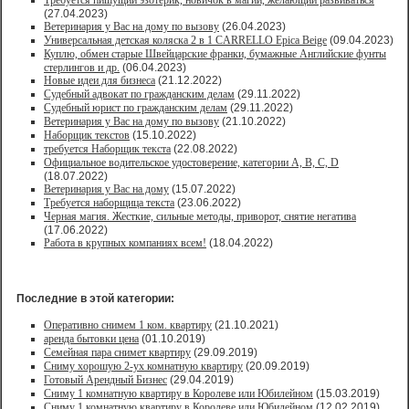
Требуется пишущий эзотерик, новичок в магии, желающий развиваться
(27.04.2023)
Ветеринария у Вас на дому по вызову
(26.04.2023)
Универсальная детская коляска 2 в 1 CARRELLO Epica Beige
(09.04.2023)
Куплю, обмен старые Швейцарские франки, бумажные Английские фунты
стерлингов и др.
(06.04.2023)
Новые идеи для бизнеса
(21.12.2022)
Судебный адвокат по гражданским делам
(29.11.2022)
Судебный юрист по гражданским делам
(29.11.2022)
Ветеринария у Вас на дому по вызову
(21.10.2022)
Наборщик текстов
(15.10.2022)
требуется Наборщик текста
(22.08.2022)
Официальное водительское удостоверение, категории A, B, C, D
(18.07.2022)
Ветеринария у Вас на дому
(15.07.2022)
Требуется наборщица текста
(23.06.2022)
Черная магия. Жесткие, сильные методы, приворот, снятие негатива
(17.06.2022)
Работа в крупных компаниях всем!
(18.04.2022)
Последние в этой категории:
Оперативно снимем 1 ком. квартиру
(21.10.2021)
аренда бытовки цена
(01.10.2019)
Семейная пара снимет квартиру
(29.09.2019)
Сниму хорошую 2-ух комнатную квартиру
(20.09.2019)
Готовый Арендный Бизнес
(29.04.2019)
Сниму 1 комнатную квартиру в Королеве или Юбилейном
(15.03.2019)
Сниму 1 комнатную квартиру в Королеве или Юбилейном
(12.02.2019)