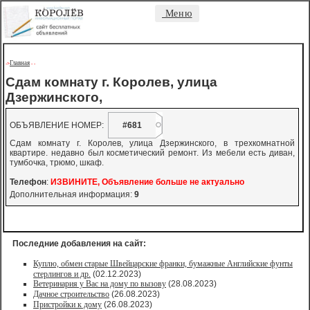
Меню
Главная
->
-
-
Сдам комнату г. Королев, улица
Дзержинского,
ОБЪЯВЛЕНИЕ НОМЕР:
#681
Сдам комнату г. Королев, улица Дзержинского, в трехкомнатной
квартире. недавно был косметический ремонт. Из мебели есть диван,
тумбочка, трюмо, шкаф.
Телефон
:
ИЗВИНИТЕ, Объявление больше не актуально
Дополнительная информация:
9
Последние добавления на сайт:
Куплю, обмен старые Швейцарские франки, бумажные Английские фунты
стерлингов и др.
(02.12.2023)
Ветеринария у Вас на дому по вызову
(28.08.2023)
Дачное строительство
(26.08.2023)
Пристройки к дому
(26.08.2023)