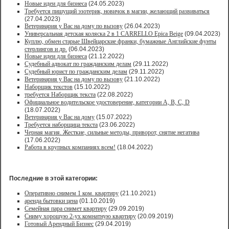
Новые идеи для бизнеса
(24.05.2023)
Требуется пишущий эзотерик, новичок в магии, желающий развиваться
(27.04.2023)
Ветеринария у Вас на дому по вызову
(26.04.2023)
Универсальная детская коляска 2 в 1 CARRELLO Epica Beige
(09.04.2023)
Куплю, обмен старые Швейцарские франки, бумажные Английские фунты
стерлингов и др.
(06.04.2023)
Новые идеи для бизнеса
(21.12.2022)
Судебный адвокат по гражданским делам
(29.11.2022)
Судебный юрист по гражданским делам
(29.11.2022)
Ветеринария у Вас на дому по вызову
(21.10.2022)
Наборщик текстов
(15.10.2022)
требуется Наборщик текста
(22.08.2022)
Официальное водительское удостоверение, категории A, B, C, D
(18.07.2022)
Ветеринария у Вас на дому
(15.07.2022)
Требуется наборщица текста
(23.06.2022)
Черная магия. Жесткие, сильные методы, приворот, снятие негатива
(17.06.2022)
Работа в крупных компаниях всем!
(18.04.2022)
Последние в этой категории:
Оперативно снимем 1 ком. квартиру
(21.10.2021)
аренда бытовки цена
(01.10.2019)
Семейная пара снимет квартиру
(29.09.2019)
Сниму хорошую 2-ух комнатную квартиру
(20.09.2019)
Готовый Арендный Бизнес
(29.04.2019)