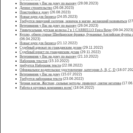
Ветеринария у Вас на дому по вызову
(28.08.2023)
Дачное строительство
(26.08.2023)
Пристройки к дому
(26.08.2023)
Новые идеи для бизнеса
(24.05.2023)
Требуется пишущий эзотерик, новичок в магии, желающий развиваться
(27
Ветеринария у Вас на дому по вызову
(26.04.2023)
Универсальная детская коляска 2 в 1 CARRELLO Epica Beige
(09.04.2023
Куплю, обмен старые Швейцарские франки, бумажные Английские фунты с
(06.04.2023)
Новые идеи для бизнеса
(21.12.2022)
Судебный адвокат по гражданским делам
(29.11.2022)
Судебный юрист по гражданским делам
(29.11.2022)
Ветеринария у Вас на дому по вызову
(21.10.2022)
Наборщик текстов
(15.10.2022)
требуется Наборщик текста
(22.08.2022)
Официальное водительское удостоверение, категории A, B, C, D
(18.07.20
Ветеринария у Вас на дому
(15.07.2022)
Требуется наборщица текста
(23.06.2022)
Черная магия. Жесткие, сильные методы, приворот, снятие негатива
(17.06
Работа в крупных компаниях всем!
(18.04.2022)