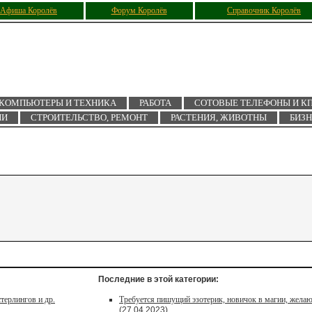
Афиша Королёв
Форум Королёв
Справочник Королёв
КОМПЬЮТЕРЫ И ТЕХНИКА
РАБОТА
СОТОВЫЕ ТЕЛЕФОНЫ И К
ИИ
СТРОИТЕЛЬСТВО, РЕМОНТ
РАСТЕНИЯ, ЖИВОТНЫ
БИЗ
Последние в этой категории:
терлингов и др.
Требуется пишущий эзотерик, новичок в магии, жела
(27.04.2023)