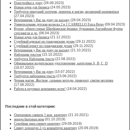
Пристройки к дому
(26.08.2023)
Новые идеи для бизнеса
(24.05.2023)
Требуется пишущий эзотерик, новичок в магии, желающий развиваться
(27.04.2023)
Ветеринария у Вас на дому по вызову
(26.04.2023)
Универсальная детская коляска 2 в 1 CARRELLO Epica Beige
(09.04.2023)
Куплю, обмен старые Швейцарские франки, бумажные Английские фунты
стерлингов и др.
(06.04.2023)
Новые идеи для бизнеса
(21.12.2022)
Судебный адвокат по гражданским делам
(29.11.2022)
Судебный юрист по гражданским делам
(29.11.2022)
Ветеринария у Вас на дому по вызову
(21.10.2022)
Наборщик текстов
(15.10.2022)
требуется Наборщик текста
(22.08.2022)
Официальное водительское удостоверение, категории A, B, C, D
(18.07.2022)
Ветеринария у Вас на дому
(15.07.2022)
Требуется наборщица текста
(23.06.2022)
Черная магия. Жесткие, сильные методы, приворот, снятие негатива
(17.06.2022)
Работа в крупных компаниях всем!
(18.04.2022)
Последние в этой категории:
Оперативно снимем 1 ком. квартиру
(21.10.2021)
аренда бытовки цена
(01.10.2019)
Семейная пара снимет квартиру
(29.09.2019)
Сниму хорошую 2-ух комнатную квартиру
(20.09.2019)