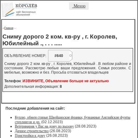
Меню
Главная
->
-
-
Сниму дорого 2 ком. кв-ру , г. Королев,
Юбилейный ., . . . .....
ОБЪЯВЛЕНИЕ НОМЕР:
#640
Сниму дорого 2 ком. кв-ру , г. Королев, Юбилейный . В любом районе и
состоянии. Рассмотрю любые ваши предложения. Семья россиян. С
мебелью, возможно и без. Просьба отозваться владельцев
Телефон
:
ИЗВИНИТЕ, Объявление больше не актуально
Дополнительная информация:
8
Последние добавления на сайт:
Куплю, обмен старые Швейцарские франки, бумажные Английские фунты
стерлингов и др.
(02.12.2023)
Ветеринария у Вас на дому по вызову
(28.08.2023)
Дачное строительство
(26.08.2023)
Пристройки к дому
(26.08.2023)