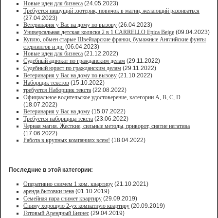
Новые идеи для бизнеса
(24.05.2023)
Требуется пишущий эзотерик, новичок в магии, желающий развиваться
(27.04.2023)
Ветеринария у Вас на дому по вызову
(26.04.2023)
Универсальная детская коляска 2 в 1 CARRELLO Epica Beige
(09.04.2023)
Куплю, обмен старые Швейцарские франки, бумажные Английские фунты
стерлингов и др.
(06.04.2023)
Новые идеи для бизнеса
(21.12.2022)
Судебный адвокат по гражданским делам
(29.11.2022)
Судебный юрист по гражданским делам
(29.11.2022)
Ветеринария у Вас на дому по вызову
(21.10.2022)
Наборщик текстов
(15.10.2022)
требуется Наборщик текста
(22.08.2022)
Официальное водительское удостоверение, категории A, B, C, D
(18.07.2022)
Ветеринария у Вас на дому
(15.07.2022)
Требуется наборщица текста
(23.06.2022)
Черная магия. Жесткие, сильные методы, приворот, снятие негатива
(17.06.2022)
Работа в крупных компаниях всем!
(18.04.2022)
Последние в этой категории:
Оперативно снимем 1 ком. квартиру
(21.10.2021)
аренда бытовки цена
(01.10.2019)
Семейная пара снимет квартиру
(29.09.2019)
Сниму хорошую 2-ух комнатную квартиру
(20.09.2019)
Готовый Арендный Бизнес
(29.04.2019)