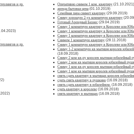
терлингов и др.
Оперативно снимем 1 ком. квартиру
(21.10.2021
аренда бытовки цена
(01.10.2019)
Семейная пара снимет квартиру
(29.09.2019)
Сниму хорошую 2-ух комнатную квартиру
(20.09
Готовый Арендный Бизнес
(29.04.2019)
Сниму 1 комнатную квартиру в Королеве или Юб
.04.2023)
Сниму 1 комнатную квартиру в Королеве или Юб
Сниму 1 комнатную квартиру в Королеве или Юб
)
Снимем 1 комнатную квартиру
(28.11.2018)
терлингов и др.
Сниму 1 комнатную квартиру в Королеве или Юб
Сниму 1-2 комнатную кв мытищи королев юбиле
(18.09.2018)
Сниму 2 ком кв-ру королев мытищи юбилейный 
Сниму 2 ком кв мытищи королев юбилейный пуш
Сниму 1 ком кв-ру королев мытищи юбилейный 
Сниму 1 ком кв мытищи королев юбилейный пуш
снять сдать квартиру в мытищах королев юбилей
22)
сдать снять квартиру в пушкино
(16.09.2018)
снять сдать квартиру в юбилейном.
(16.09.2018)
сдать квартиру в королеве
(16.09.2018)
.2022)
снять квартиру в мытищах
(16.09.2018)