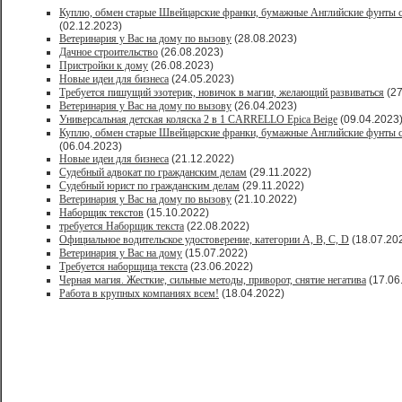
Куплю, обмен старые Швейцарские франки, бумажные Английские фунты с
(02.12.2023)
Ветеринария у Вас на дому по вызову
(28.08.2023)
Дачное строительство
(26.08.2023)
Пристройки к дому
(26.08.2023)
Новые идеи для бизнеса
(24.05.2023)
Требуется пишущий эзотерик, новичок в магии, желающий развиваться
(27
Ветеринария у Вас на дому по вызову
(26.04.2023)
Универсальная детская коляска 2 в 1 CARRELLO Epica Beige
(09.04.2023
Куплю, обмен старые Швейцарские франки, бумажные Английские фунты с
(06.04.2023)
Новые идеи для бизнеса
(21.12.2022)
Судебный адвокат по гражданским делам
(29.11.2022)
Судебный юрист по гражданским делам
(29.11.2022)
Ветеринария у Вас на дому по вызову
(21.10.2022)
Наборщик текстов
(15.10.2022)
требуется Наборщик текста
(22.08.2022)
Официальное водительское удостоверение, категории A, B, C, D
(18.07.20
Ветеринария у Вас на дому
(15.07.2022)
Требуется наборщица текста
(23.06.2022)
Черная магия. Жесткие, сильные методы, приворот, снятие негатива
(17.06
Работа в крупных компаниях всем!
(18.04.2022)