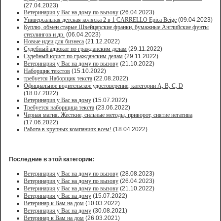
(27.04.2023)
Ветеринария у Вас на дому по вызову
(26.04.2023)
Универсальная детская коляска 2 в 1 CARRELLO Epica Beige
(09.04.2023)
Куплю, обмен старые Швейцарские франки, бумажные Английские фунты
стерлингов и др.
(06.04.2023)
Новые идеи для бизнеса
(21.12.2022)
Судебный адвокат по гражданским делам
(29.11.2022)
Судебный юрист по гражданским делам
(29.11.2022)
Ветеринария у Вас на дому по вызову
(21.10.2022)
Наборщик текстов
(15.10.2022)
требуется Наборщик текста
(22.08.2022)
Официальное водительское удостоверение, категории A, B, C, D
(18.07.2022)
Ветеринария у Вас на дому
(15.07.2022)
Требуется наборщица текста
(23.06.2022)
Черная магия. Жесткие, сильные методы, приворот, снятие негатива
(17.06.2022)
Работа в крупных компаниях всем!
(18.04.2022)
Последние в этой категории:
Ветеринария у Вас на дому по вызову
(28.08.2023)
Ветеринария у Вас на дому по вызову
(26.04.2023)
Ветеринария у Вас на дому по вызову
(21.10.2022)
Ветеринария у Вас на дому
(15.07.2022)
Ветеринар к Вам на дом
(10.03.2022)
Ветеринария у Вас на дому
(30.08.2021)
Ветеринар к Вам на дом
(26.03.2021)