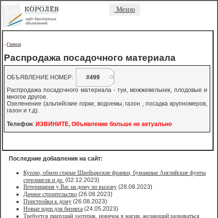
Меню
Главная
->
-
Распродажа посадочного материала
ОБЪЯВЛЕНИЕ НОМЕР:
#499
Распродажа посадочного материала - туи, можжевельник, плодовые и
многое другое.
Озеленение (альпийские горки, водоемы, газон , посадка крупномеров,
газон и т.д).
Телефон
:
ИЗВИНИТЕ, Объявление больше не актуально
Последние добавления на сайт:
Куплю, обмен старые Швейцарские франки, бумажные Английские фунты
стерлингов и др.
(02.12.2023)
Ветеринария у Вас на дому по вызову
(28.08.2023)
Дачное строительство
(26.08.2023)
Пристройки к дому
(26.08.2023)
Новые идеи для бизнеса
(24.05.2023)
Требуется пишущий эзотерик, новичок в магии, желающий развиваться