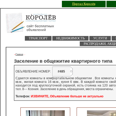
Портал Королёв
ТРАНСПОРТ
НЕДВИЖИМОСТЬ
УСЛУГИ
РАСПРОДАЖИ, АКЦ
Главная
->
-
-
Заселение в общежитие квартирного типа
ОБЪЯВЛЕНИЕ НОМЕР:
#485
Сдаются комнаты в комфортабельном общежитии . Все комнаты 
кв.м., жилая комната 16 кв.м., кухня 6 квм.. В каждой комнате св
находится под круглосуточной охраной, есть стоянка на 120 авт
тел. 8--- Ксения. Заселение в день обращения, места ограничены.
Телефон
:
ИЗВИНИТЕ, Объявление больше не актуально