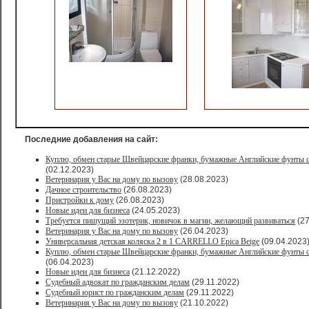
Последние добавления на сайт:
Куплю, обмен старые Швейцарские франки, бумажные Английские фунты с
(02.12.2023)
Ветеринария у Вас на дому по вызову
(28.08.2023)
Дачное строительство
(26.08.2023)
Пристройки к дому
(26.08.2023)
Новые идеи для бизнеса
(24.05.2023)
Требуется пишущий эзотерик, новичок в магии, желающий развиваться
(27
Ветеринария у Вас на дому по вызову
(26.04.2023)
Универсальная детская коляска 2 в 1 CARRELLO Epica Beige
(09.04.2023
Куплю, обмен старые Швейцарские франки, бумажные Английские фунты с
(06.04.2023)
Новые идеи для бизнеса
(21.12.2022)
Судебный адвокат по гражданским делам
(29.11.2022)
Судебный юрист по гражданским делам
(29.11.2022)
Ветеринария у Вас на дому по вызову
(21.10.2022)