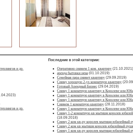
Последние в этой категории:
терлингов и др.
Оперативно снимем 1 ком. квартиру
(21.10.2021
аренда бытовки цена
(01.10.2019)
Семейная пара снимет квартиру
(29.09.2019)
Сниму хорошую 2-ух комнатную квартиру
(20.09
Готовый Арендный Бизнес
(29.04.2019)
Сниму 1 комнатную квартиру в Королеве или Юб
.04.2023)
Сниму 1 комнатную квартиру в Королеве или Юб
Сниму 1 комнатную квартиру в Королеве или Юб
)
Снимем 1 комнатную квартиру
(28.11.2018)
терлингов и др.
Сниму 1 комнатную квартиру в Королеве или Юб
Сниму 1-2 комнатную кв мытищи королев юбиле
(18.09.2018)
Сниму 2 ком кв-ру королев мытищи юбилейный 
Сниму 2 ком кв мытищи королев юбилейный пуш
Сниму 1 ком кв-ру королев мытищи юбилейный 