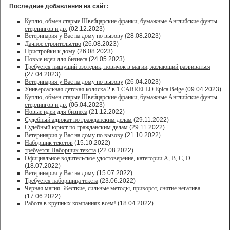
Последние добавления на сайт:
Куплю, обмен старые Швейцарские франки, бумажные Английские фунты
стерлингов и др.
(02.12.2023)
Ветеринария у Вас на дому по вызову
(28.08.2023)
Дачное строительство
(26.08.2023)
Пристройки к дому
(26.08.2023)
Новые идеи для бизнеса
(24.05.2023)
Требуется пишущий эзотерик, новичок в магии, желающий развиваться
(27.04.2023)
Ветеринария у Вас на дому по вызову
(26.04.2023)
Универсальная детская коляска 2 в 1 CARRELLO Epica Beige
(09.04.2023)
Куплю, обмен старые Швейцарские франки, бумажные Английские фунты
стерлингов и др.
(06.04.2023)
Новые идеи для бизнеса
(21.12.2022)
Судебный адвокат по гражданским делам
(29.11.2022)
Судебный юрист по гражданским делам
(29.11.2022)
Ветеринария у Вас на дому по вызову
(21.10.2022)
Наборщик текстов
(15.10.2022)
требуется Наборщик текста
(22.08.2022)
Официальное водительское удостоверение, категории A, B, C, D
(18.07.2022)
Ветеринария у Вас на дому
(15.07.2022)
Требуется наборщица текста
(23.06.2022)
Черная магия. Жесткие, сильные методы, приворот, снятие негатива
(17.06.2022)
Работа в крупных компаниях всем!
(18.04.2022)