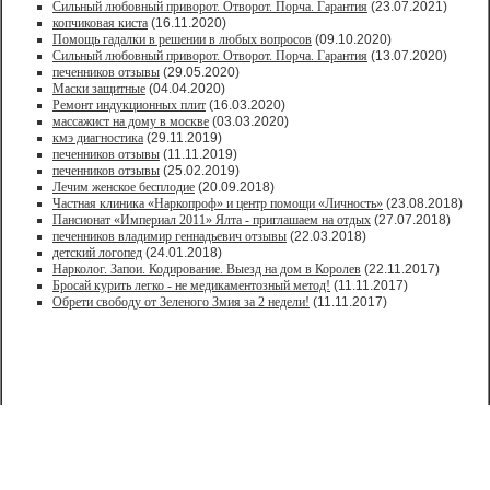
Сильный любовный приворот. Отворот. Порча. Гарантия
(23.07.2021)
копчиковая киста
(16.11.2020)
Помощь гадалки в решении в любых вопросов
(09.10.2020)
Сильный любовный приворот. Отворот. Порча. Гарантия
(13.07.2020)
печенников отзывы
(29.05.2020)
Маски защитные
(04.04.2020)
Ремонт индукционных плит
(16.03.2020)
массажист на дому в москве
(03.03.2020)
кмэ диагностика
(29.11.2019)
печенников отзывы
(11.11.2019)
печенников отзывы
(25.02.2019)
Лечим женское бесплодие
(20.09.2018)
Частная клиника «Наркопроф» и центр помощи «Личность»
(23.08.2018)
Пансионат «Империал 2011» Ялта - приглашаем на отдых
(27.07.2018)
печенников владимир геннадьевич отзывы
(22.03.2018)
детский логопед
(24.01.2018)
Нарколог. Запои. Кодирование. Выезд на дом в Королев
(22.11.2017)
Бросай курить легко - не медикаментозный метод!
(11.11.2017)
Обрети свободу от Зеленого Змия за 2 недели!
(11.11.2017)