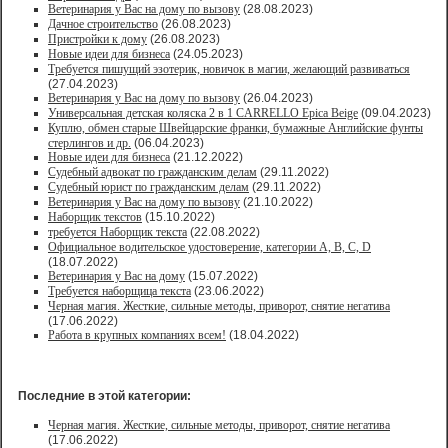
Ветеринария у Вас на дому по вызову
(28.08.2023)
Дачное строительство
(26.08.2023)
Пристройки к дому
(26.08.2023)
Новые идеи для бизнеса
(24.05.2023)
Требуется пишущий эзотерик, новичок в магии, желающий развиваться
(27.04.2023)
Ветеринария у Вас на дому по вызову
(26.04.2023)
Универсальная детская коляска 2 в 1 CARRELLO Epica Beige
(09.04.2023)
Куплю, обмен старые Швейцарские франки, бумажные Английские фунты
стерлингов и др.
(06.04.2023)
Новые идеи для бизнеса
(21.12.2022)
Судебный адвокат по гражданским делам
(29.11.2022)
Судебный юрист по гражданским делам
(29.11.2022)
Ветеринария у Вас на дому по вызову
(21.10.2022)
Наборщик текстов
(15.10.2022)
требуется Наборщик текста
(22.08.2022)
Официальное водительское удостоверение, категории A, B, C, D
(18.07.2022)
Ветеринария у Вас на дому
(15.07.2022)
Требуется наборщица текста
(23.06.2022)
Черная магия. Жесткие, сильные методы, приворот, снятие негатива
(17.06.2022)
Работа в крупных компаниях всем!
(18.04.2022)
Последние в этой категории:
Черная магия. Жесткие, сильные методы, приворот, снятие негатива
(17.06.2022)