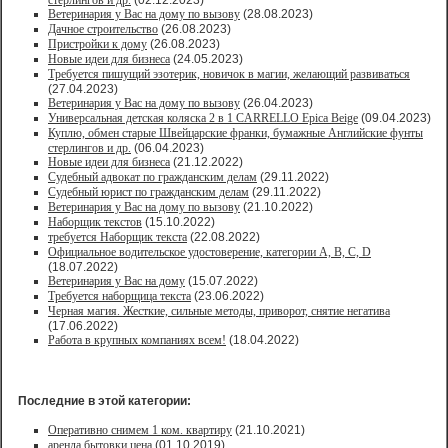
стерлингов и др.
(02.12.2023)
Ветеринария у Вас на дому по вызову
(28.08.2023)
Дачное строительство
(26.08.2023)
Пристройки к дому
(26.08.2023)
Новые идеи для бизнеса
(24.05.2023)
Требуется пишущий эзотерик, новичок в магии, желающий развиваться
(27.04.2023)
Ветеринария у Вас на дому по вызову
(26.04.2023)
Универсальная детская коляска 2 в 1 CARRELLO Epica Beige
(09.04.2023)
Куплю, обмен старые Швейцарские франки, бумажные Английские фунты
стерлингов и др.
(06.04.2023)
Новые идеи для бизнеса
(21.12.2022)
Судебный адвокат по гражданским делам
(29.11.2022)
Судебный юрист по гражданским делам
(29.11.2022)
Ветеринария у Вас на дому по вызову
(21.10.2022)
Наборщик текстов
(15.10.2022)
требуется Наборщик текста
(22.08.2022)
Официальное водительское удостоверение, категории A, B, C, D
(18.07.2022)
Ветеринария у Вас на дому
(15.07.2022)
Требуется наборщица текста
(23.06.2022)
Черная магия. Жесткие, сильные методы, приворот, снятие негатива
(17.06.2022)
Работа в крупных компаниях всем!
(18.04.2022)
Последние в этой категории:
Оперативно снимем 1 ком. квартиру
(21.10.2021)
аренда бытовки цена
(01.10.2019)