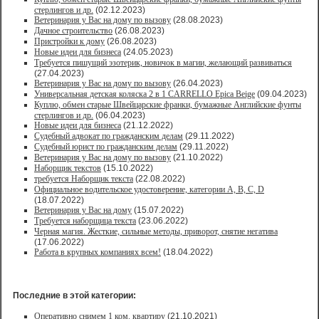
стерлингов и др.
(02.12.2023)
Ветеринария у Вас на дому по вызову
(28.08.2023)
Дачное строительство
(26.08.2023)
Пристройки к дому
(26.08.2023)
Новые идеи для бизнеса
(24.05.2023)
Требуется пишущий эзотерик, новичок в магии, желающий развиваться
(27.04.2023)
Ветеринария у Вас на дому по вызову
(26.04.2023)
Универсальная детская коляска 2 в 1 CARRELLO Epica Beige
(09.04.2023)
Куплю, обмен старые Швейцарские франки, бумажные Английские фунты
стерлингов и др.
(06.04.2023)
Новые идеи для бизнеса
(21.12.2022)
Судебный адвокат по гражданским делам
(29.11.2022)
Судебный юрист по гражданским делам
(29.11.2022)
Ветеринария у Вас на дому по вызову
(21.10.2022)
Наборщик текстов
(15.10.2022)
требуется Наборщик текста
(22.08.2022)
Официальное водительское удостоверение, категории A, B, C, D
(18.07.2022)
Ветеринария у Вас на дому
(15.07.2022)
Требуется наборщица текста
(23.06.2022)
Черная магия. Жесткие, сильные методы, приворот, снятие негатива
(17.06.2022)
Работа в крупных компаниях всем!
(18.04.2022)
Последние в этой категории:
Оперативно снимем 1 ком. квартиру
(21.10.2021)