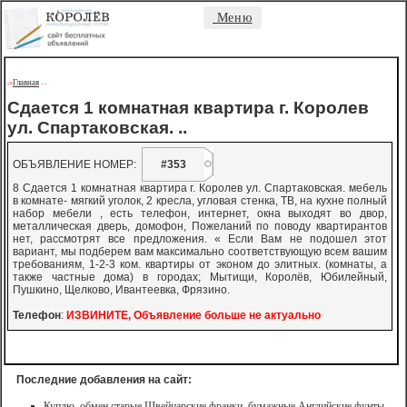
Меню
Главная
->
-
-
Сдается 1 комнатная квартира г. Королев
ул. Спартаковская. ..
ОБЪЯВЛЕНИЕ НОМЕР:
#353
8 Сдается 1 комнатная квартира г. Королев ул. Спартаковская. мебель
в комнате- мягкий уголок, 2 кресла, угловая стенка, ТВ, на кухне полный
набор мебели , есть телефон, интернет, окна выходят во двор,
металлическая дверь, домофон, Пожеланий по поводу квартирантов
нет, рассмотрят все предложения. « Если Вам не подошел этот
вариант, мы подберем вам максимально соответствующую всем вашим
требованиям, 1-2-3 ком. квартиры от эконом до элитных. (комнаты, а
также частные дома) в городах; Мытищи, Королёв, Юбилейный,
Пушкино, Щелково, Ивантеевка, Фрязино.
Телефон
:
ИЗВИНИТЕ, Объявление больше не актуально
Последние добавления на сайт:
Куплю, обмен старые Швейцарские франки, бумажные Английские фунты