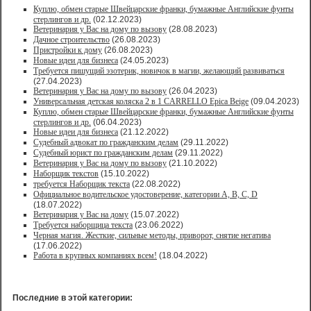
Куплю, обмен старые Швейцарские франки, бумажные Английские фунты
стерлингов и др.
(02.12.2023)
Ветеринария у Вас на дому по вызову
(28.08.2023)
Дачное строительство
(26.08.2023)
Пристройки к дому
(26.08.2023)
Новые идеи для бизнеса
(24.05.2023)
Требуется пишущий эзотерик, новичок в магии, желающий развиваться
(27.04.2023)
Ветеринария у Вас на дому по вызову
(26.04.2023)
Универсальная детская коляска 2 в 1 CARRELLO Epica Beige
(09.04.2023)
Куплю, обмен старые Швейцарские франки, бумажные Английские фунты
стерлингов и др.
(06.04.2023)
Новые идеи для бизнеса
(21.12.2022)
Судебный адвокат по гражданским делам
(29.11.2022)
Судебный юрист по гражданским делам
(29.11.2022)
Ветеринария у Вас на дому по вызову
(21.10.2022)
Наборщик текстов
(15.10.2022)
требуется Наборщик текста
(22.08.2022)
Официальное водительское удостоверение, категории A, B, C, D
(18.07.2022)
Ветеринария у Вас на дому
(15.07.2022)
Требуется наборщица текста
(23.06.2022)
Черная магия. Жесткие, сильные методы, приворот, снятие негатива
(17.06.2022)
Работа в крупных компаниях всем!
(18.04.2022)
Последние в этой категории: