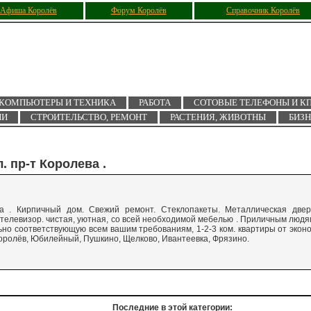
Афиша Королёв
Форум Королёв
Справочник Королёв
КОМПЬЮТЕРЫ И ТЕХНИКА
РАБОТА
СОТОВЫЕ ТЕЛЕФОНЫ И К
ИИ
СТРОИТЕЛЬСТВО, РЕМОНТ
РАСТЕНИЯ, ЖИВОТНЫ
БИЗ
. пр-т Королева .
ва . Кирпичный дом. Свежий ремонт. Стеклопакеты. Металлическая двер
телевизор. чистая, уютная, со всей необходимой мебелью . Приличным людя
но соответствующую всем вашим требованиям, 1-2-3 ком. квартиры от экон
 Королёв, Юбилейный, Пушкино, Щелково, Ивантеевка, Фрязино.
Последние в этой категории: