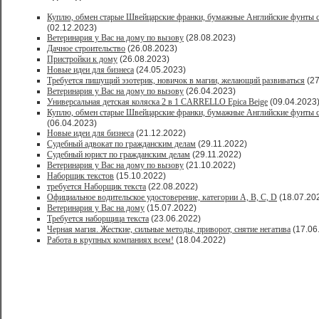
Куплю, обмен старые Швейцарские франки, бумажные Английские фунты с
(02.12.2023)
Ветеринария у Вас на дому по вызову
(28.08.2023)
Дачное строительство
(26.08.2023)
Пристройки к дому
(26.08.2023)
Новые идеи для бизнеса
(24.05.2023)
Требуется пишущий эзотерик, новичок в магии, желающий развиваться
(27
Ветеринария у Вас на дому по вызову
(26.04.2023)
Универсальная детская коляска 2 в 1 CARRELLO Epica Beige
(09.04.2023
Куплю, обмен старые Швейцарские франки, бумажные Английские фунты с
(06.04.2023)
Новые идеи для бизнеса
(21.12.2022)
Судебный адвокат по гражданским делам
(29.11.2022)
Судебный юрист по гражданским делам
(29.11.2022)
Ветеринария у Вас на дому по вызову
(21.10.2022)
Наборщик текстов
(15.10.2022)
требуется Наборщик текста
(22.08.2022)
Официальное водительское удостоверение, категории A, B, C, D
(18.07.20
Ветеринария у Вас на дому
(15.07.2022)
Требуется наборщица текста
(23.06.2022)
Черная магия. Жесткие, сильные методы, приворот, снятие негатива
(17.06
Работа в крупных компаниях всем!
(18.04.2022)