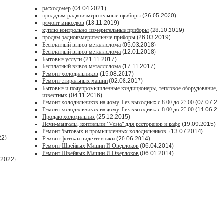
расходомер
(04.04.2021)
продадим радиоизмерительные приборы
(26.05.2020)
ремонт миксеров
(18.11.2019)
куплю контрольно-измерительные приборы
(28.10.2019)
продам радиоизмерительные приборы
(26.03.2019)
Бесплатный вывоз металлолома
(05.03.2018)
Бесплатный вывоз металлолома
(12.01.2018)
Бытовые услуги
(21.11.2017)
Бесплатный вывоз металлолома
(17.11.2017)
)
Ремонт холодильников
(15.08.2017)
Ремонт стиральных машин
(02.08.2017)
Бытовые и полупромышленные кондиционеры, тепловое оборудование,
известных
(04.11.2016)
Ремонт холодильников на дому. Без выходных с 8.00 до 23.00
(07.07.
Ремонт холодильников на дому. Без выходных с 8.00 до 23.00
(14.06.
Продаю холодильник
(25.12.2015)
Печи-мангалы, коптильни "Vesta" для ресторанов и кафе
(19.09.2015)
Ремонт бытовых и промышленных холодильников.
(13.07.2014)
22)
Ремонт фото- и видеотехники
(20.06.2014)
Ремонт Швейных Машин И Оверлоков
(06.04.2014)
Ремонт Швейных Машин И Оверлоков
(06.01.2014)
.2022)