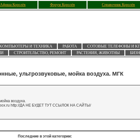
Афиша Королёв
Форум Королёв
Справочник Королёв
КОМПЬЮТЕРЫ И ТЕХНИКА
РАБОТА
СОТОВЫЕ ТЕЛЕФОНЫ И К
ИИ
СТРОИТЕЛЬСТВО, РЕМОНТ
РАСТЕНИЯ, ЖИВОТНЫ
БИЗ
онные, ультрозвуковые, мойка воздуха. МГК
мойка воздуха.
nbox.ru http://ДА НЕ БУДЕТ ТУТ ССЫЛОК НА САЙТЫ/
Последние в этой категории: