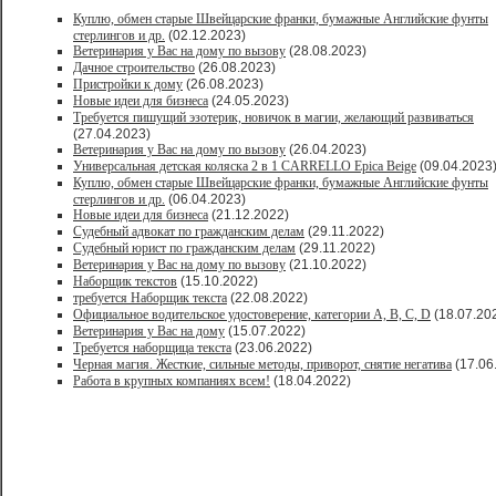
Куплю, обмен старые Швейцарские франки, бумажные Английские фунты
стерлингов и др.
(02.12.2023)
Ветеринария у Вас на дому по вызову
(28.08.2023)
Дачное строительство
(26.08.2023)
Пристройки к дому
(26.08.2023)
Новые идеи для бизнеса
(24.05.2023)
Требуется пишущий эзотерик, новичок в магии, желающий развиваться
(27.04.2023)
Ветеринария у Вас на дому по вызову
(26.04.2023)
Универсальная детская коляска 2 в 1 CARRELLO Epica Beige
(09.04.2023
Куплю, обмен старые Швейцарские франки, бумажные Английские фунты
стерлингов и др.
(06.04.2023)
Новые идеи для бизнеса
(21.12.2022)
Судебный адвокат по гражданским делам
(29.11.2022)
Судебный юрист по гражданским делам
(29.11.2022)
Ветеринария у Вас на дому по вызову
(21.10.2022)
Наборщик текстов
(15.10.2022)
требуется Наборщик текста
(22.08.2022)
Официальное водительское удостоверение, категории A, B, C, D
(18.07.20
Ветеринария у Вас на дому
(15.07.2022)
Требуется наборщица текста
(23.06.2022)
Черная магия. Жесткие, сильные методы, приворот, снятие негатива
(17.06
Работа в крупных компаниях всем!
(18.04.2022)