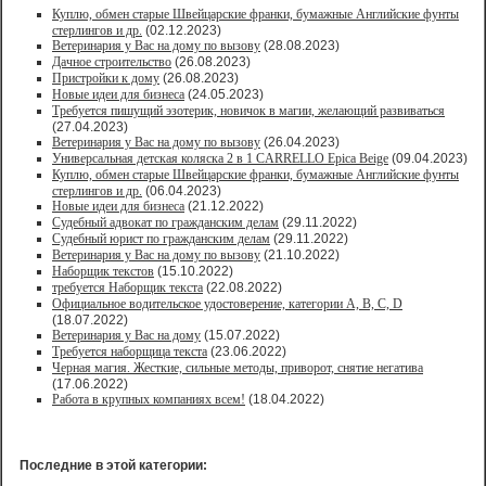
Куплю, обмен старые Швейцарские франки, бумажные Английские фунты
стерлингов и др.
(02.12.2023)
Ветеринария у Вас на дому по вызову
(28.08.2023)
Дачное строительство
(26.08.2023)
Пристройки к дому
(26.08.2023)
Новые идеи для бизнеса
(24.05.2023)
Требуется пишущий эзотерик, новичок в магии, желающий развиваться
(27.04.2023)
Ветеринария у Вас на дому по вызову
(26.04.2023)
Универсальная детская коляска 2 в 1 CARRELLO Epica Beige
(09.04.2023)
Куплю, обмен старые Швейцарские франки, бумажные Английские фунты
стерлингов и др.
(06.04.2023)
Новые идеи для бизнеса
(21.12.2022)
Судебный адвокат по гражданским делам
(29.11.2022)
Судебный юрист по гражданским делам
(29.11.2022)
Ветеринария у Вас на дому по вызову
(21.10.2022)
Наборщик текстов
(15.10.2022)
требуется Наборщик текста
(22.08.2022)
Официальное водительское удостоверение, категории A, B, C, D
(18.07.2022)
Ветеринария у Вас на дому
(15.07.2022)
Требуется наборщица текста
(23.06.2022)
Черная магия. Жесткие, сильные методы, приворот, снятие негатива
(17.06.2022)
Работа в крупных компаниях всем!
(18.04.2022)
Последние в этой категории: