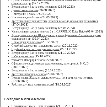
стерлингов и др.
(02.12.2023)
Ветеринария у Вас на дому по вызову
(28.08.2023)
Дачное строительство
(26.08.2023)
Пристройки к дому
(26.08.2023)
Новые идеи для бизнеса
(24.05.2023)
Требуется пишущий эзотерик, новичок в магии, желающий развиваться
(27.04.2023)
Ветеринария у Вас на дому по вызову
(26.04.2023)
Универсальная детская коляска 2 в 1 CARRELLO Epica Beige
(09.04.2023)
Куплю, обмен старые Швейцарские франки, бумажные Английские фунты
стерлингов и др.
(06.04.2023)
Новые идеи для бизнеса
(21.12.2022)
Судебный адвокат по гражданским делам
(29.11.2022)
Судебный юрист по гражданским делам
(29.11.2022)
Ветеринария у Вас на дому по вызову
(21.10.2022)
Наборщик текстов
(15.10.2022)
требуется Наборщик текста
(22.08.2022)
Официальное водительское удостоверение, категории A, B, C, D
(18.07.2022)
Ветеринария у Вас на дому
(15.07.2022)
Требуется наборщица текста
(23.06.2022)
Черная магия. Жесткие, сильные методы, приворот, снятие негатива
(17.06.2022)
Работа в крупных компаниях всем!
(18.04.2022)
Последние в этой категории:
Оперативно снимем 1 ком. квартиру
(21.10.2021)