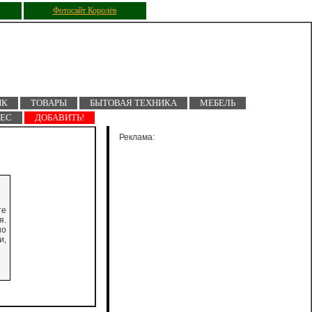
Фотосайт Королёв
ПК
ТОВАРЫ
БЫТОВАЯ ТЕХНИКА
МЕБЕЛЬ
НЕС
ДОБАВИТЬ!
Реклама:
те
я.
но
и,