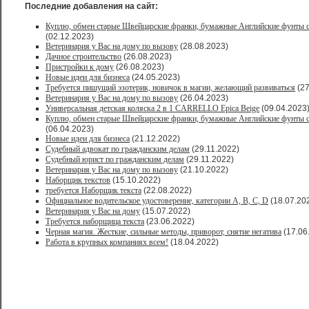
Последние добавления на сайт:
Куплю, обмен старые Швейцарские франки, бумажные Английские фунты с
(02.12.2023)
Ветеринария у Вас на дому по вызову
(28.08.2023)
Дачное строительство
(26.08.2023)
Пристройки к дому
(26.08.2023)
Новые идеи для бизнеса
(24.05.2023)
Требуется пишущий эзотерик, новичок в магии, желающий развиваться
(27
Ветеринария у Вас на дому по вызову
(26.04.2023)
Универсальная детская коляска 2 в 1 CARRELLO Epica Beige
(09.04.2023
Куплю, обмен старые Швейцарские франки, бумажные Английские фунты с
(06.04.2023)
Новые идеи для бизнеса
(21.12.2022)
Судебный адвокат по гражданским делам
(29.11.2022)
Судебный юрист по гражданским делам
(29.11.2022)
Ветеринария у Вас на дому по вызову
(21.10.2022)
Наборщик текстов
(15.10.2022)
требуется Наборщик текста
(22.08.2022)
Официальное водительское удостоверение, категории A, B, C, D
(18.07.20
Ветеринария у Вас на дому
(15.07.2022)
Требуется наборщица текста
(23.06.2022)
Черная магия. Жесткие, сильные методы, приворот, снятие негатива
(17.06
Работа в крупных компаниях всем!
(18.04.2022)