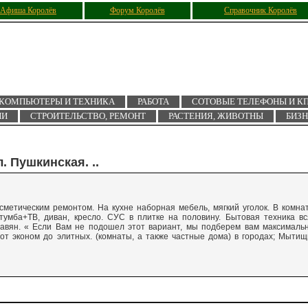
Афиша Королёв
Форум Королёв
Справочник Королёв
КОМПЬЮТЕРЫ И ТЕХНИКА
РАБОТА
СОТОВЫЕ ТЕЛЕФОНЫ И К
ИИ
СТРОИТЕЛЬСТВО, РЕМОНТ
РАСТЕНИЯ, ЖИВОТНЫ
БИЗ
. Пушкинская. ..
осметическим ремонтом. На кухне наборная мебель, мягкий уголок. В комна
 тумба+ТВ, диван, кресло. СУС в плитке на половину. Бытовая техника вс
лавян. « Если Вам не подошел этот вариант, мы подберем вам максималь
от эконом до элитных. (комнаты, а также частные дома) в городах; Мытищ