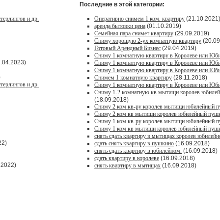
Последние в этой категории:
терлингов и др.
Оперативно снимем 1 ком. квартиру
(21.10.2021
аренда бытовки цена
(01.10.2019)
Семейная пара снимет квартиру
(29.09.2019)
Сниму хорошую 2-ух комнатную квартиру
(20.09
Готовый Арендный Бизнес
(29.04.2019)
Сниму 1 комнатную квартиру в Королеве или Юб
.04.2023)
Сниму 1 комнатную квартиру в Королеве или Юб
Сниму 1 комнатную квартиру в Королеве или Юб
)
Снимем 1 комнатную квартиру
(28.11.2018)
терлингов и др.
Сниму 1 комнатную квартиру в Королеве или Юб
Сниму 1-2 комнатную кв мытищи королев юбиле
(18.09.2018)
Сниму 2 ком кв-ру королев мытищи юбилейный 
Сниму 2 ком кв мытищи королев юбилейный пуш
Сниму 1 ком кв-ру королев мытищи юбилейный 
Сниму 1 ком кв мытищи королев юбилейный пуш
снять сдать квартиру в мытищах королев юбилей
22)
сдать снять квартиру в пушкино
(16.09.2018)
снять сдать квартиру в юбилейном.
(16.09.2018)
сдать квартиру в королеве
(16.09.2018)
.2022)
снять квартиру в мытищах
(16.09.2018)