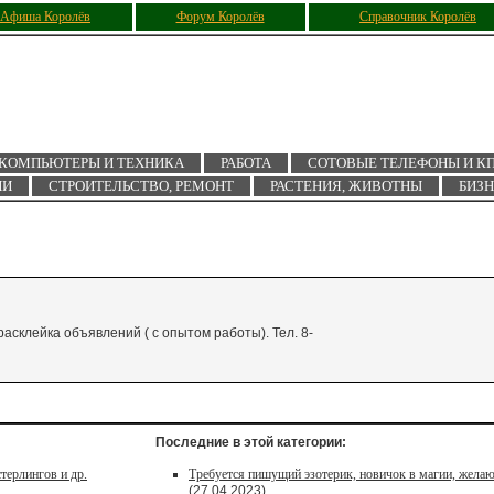
Афиша Королёв
Форум Королёв
Справочник Королёв
КОМПЬЮТЕРЫ И ТЕХНИКА
РАБОТА
СОТОВЫЕ ТЕЛЕФОНЫ И К
ИИ
СТРОИТЕЛЬСТВО, РЕМОНТ
РАСТЕНИЯ, ЖИВОТНЫ
БИЗ
расклейка объявлений ( с опытом работы). Тел. 8-
Последние в этой категории:
терлингов и др.
Требуется пишущий эзотерик, новичок в магии, жела
(27.04.2023)