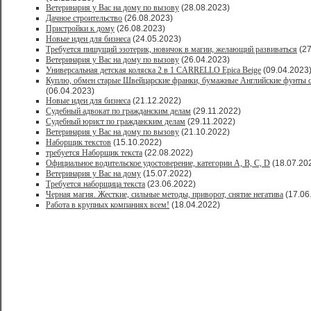
Ветеринария у Вас на дому по вызову
(28.08.2023)
Дачное строительство
(26.08.2023)
Пристройки к дому
(26.08.2023)
Новые идеи для бизнеса
(24.05.2023)
Требуется пишущий эзотерик, новичок в магии, желающий развиваться
(27
Ветеринария у Вас на дому по вызову
(26.04.2023)
Универсальная детская коляска 2 в 1 CARRELLO Epica Beige
(09.04.2023
Куплю, обмен старые Швейцарские франки, бумажные Английские фунты с
(06.04.2023)
Новые идеи для бизнеса
(21.12.2022)
Судебный адвокат по гражданским делам
(29.11.2022)
Судебный юрист по гражданским делам
(29.11.2022)
Ветеринария у Вас на дому по вызову
(21.10.2022)
Наборщик текстов
(15.10.2022)
требуется Наборщик текста
(22.08.2022)
Официальное водительское удостоверение, категории A, B, C, D
(18.07.20
Ветеринария у Вас на дому
(15.07.2022)
Требуется наборщица текста
(23.06.2022)
Черная магия. Жесткие, сильные методы, приворот, снятие негатива
(17.06
Работа в крупных компаниях всем!
(18.04.2022)