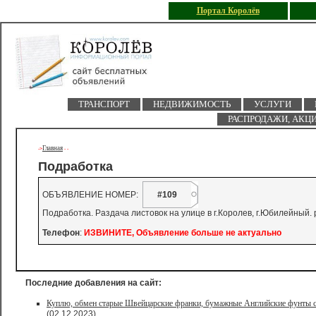
Портал Королёв
ТРАНСПОРТ
НЕДВИЖИМОСТЬ
УСЛУГИ
РАСПРОДАЖИ, АКЦ
Главная
->
-
-
Подработка
ОБЪЯВЛЕНИЕ НОМЕР:
#109
Подработка. Раздача листовок на улице в г.Королев, г.Юбилейный. 
Телефон
:
ИЗВИНИТЕ, Объявление больше не актуально
Последние добавления на сайт:
Куплю, обмен старые Швейцарские франки, бумажные Английские фунты с
(02.12.2023)